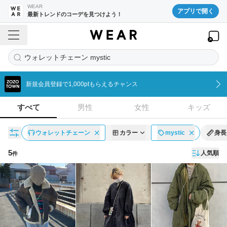
WEAR
アプリで開く
最新トレンドのコーデを見つけよう！
ウォレットチェーン mystic
新規会員登録で1,000ptもらえるチャンス
すべて
男性
女性
キッズ
ウォレットチェーン
カラー
mystic
身長
5
人気順
件
コーディネート一覧