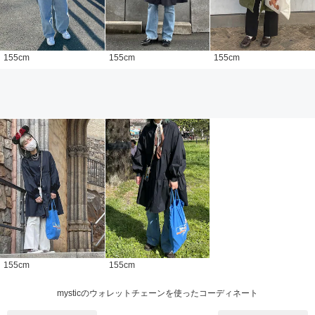
155
cm
155
cm
155
cm
155
cm
155
cm
mysticのウォレットチェーンを使ったコーディネート