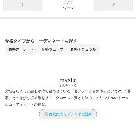
1
/
1
ページ
骨格タイプからコーディネートを探す
骨格
ストレート
骨格
ウェーブ
骨格
ナチュラル
mystic
ミスティック
女性ならきっと誰もが持ち合わせている『セクシーと自然体』という2つの要
素、その微妙な境界線をリアルクローズに落とし込み、オリジナルのトータ
ルコーディネートの提案。
お気に入りブランドに追加