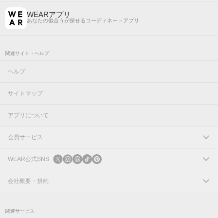
WEARアプリ
あなたの似合うが探せるコーディネートアプリ
関連サイト・ヘルプ
ヘルプ
サイトマップ
アプリについて
会員サービス
ログイン
WEAR公式SNS
新規会員登録
X
会社概要・規約
Instagram
コーポレートサイト
関連サービス