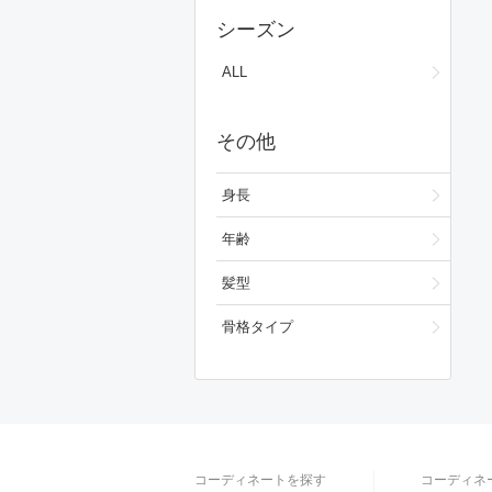
スカート
シーズン
ワンピース/ドレス
ALL
フォーマルスーツ/小物
その他
バッグ
ファッション雑貨
身長
スキンケア
年齢
ベースメイク
髪型
メイクアップ
骨格タイプ
ビューティーグッズ
ボディ・ヘアケア
フレグランス
コーディネートを探す
コーディネ
財布/小物