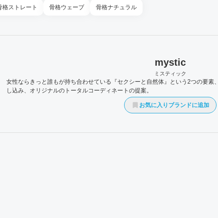
骨格
ストレート
骨格
ウェーブ
骨格
ナチュラル
mystic
ミスティック
女性ならきっと誰もが持ち合わせている『セクシーと自然体』という2つの要素
し込み、オリジナルのトータルコーディネートの提案。
お気に入りブランドに追加