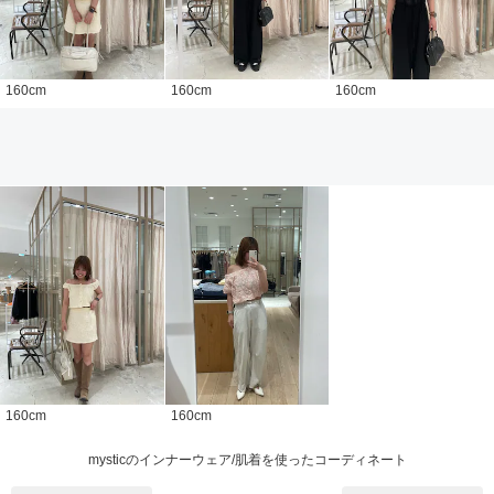
160
cm
160
cm
160
cm
160
cm
160
cm
mysticのインナーウェア/肌着を使ったコーディネート