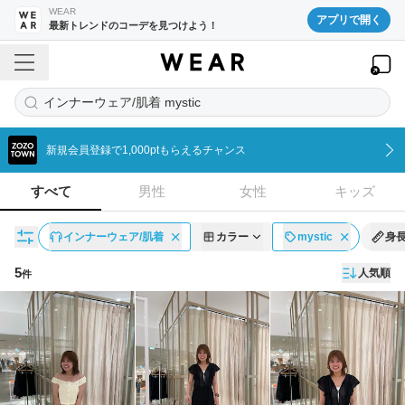
WEAR
アプリで開く
最新トレンドのコーデを見つけよう！
インナーウェア/肌着 mystic
新規会員登録で1,000ptもらえるチャンス
すべて
男性
女性
キッズ
インナーウェア/肌着
カラー
mystic
身
5
人気順
件
コーディネート一覧