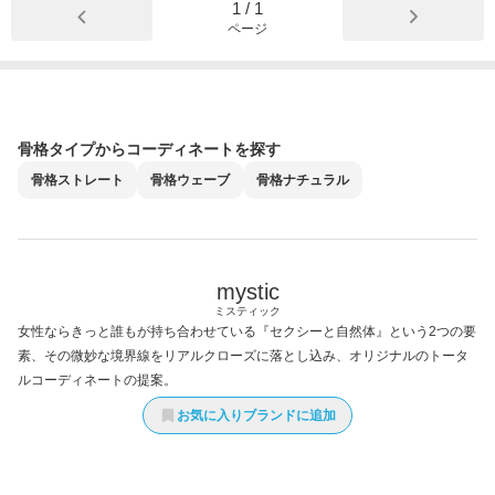
1
/
1
ページ
骨格タイプからコーディネートを探す
骨格
ストレート
骨格
ウェーブ
骨格
ナチュラル
mystic
ミスティック
女性ならきっと誰もが持ち合わせている『セクシーと自然体』という2つの要
素、その微妙な境界線をリアルクローズに落とし込み、オリジナルのトータ
ルコーディネートの提案。
お気に入りブランドに追加