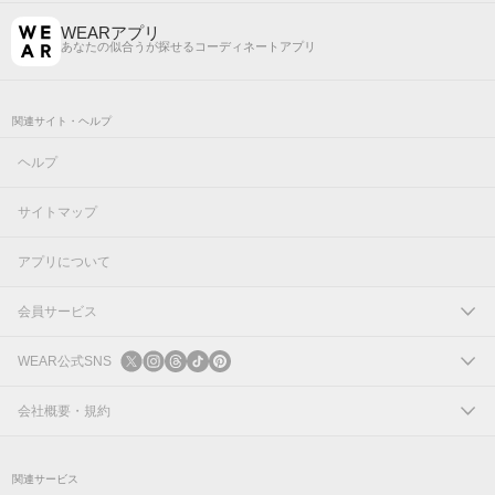
WEARアプリ
あなたの似合うが探せるコーディネートアプリ
関連サイト・ヘルプ
ヘルプ
サイトマップ
アプリについて
会員サービス
ログイン
WEAR公式SNS
新規会員登録
X
会社概要・規約
Instagram
コーポレートサイト
関連サービス