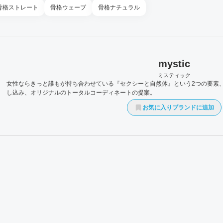
骨格
ストレート
骨格
ウェーブ
骨格
ナチュラル
mystic
ミスティック
女性ならきっと誰もが持ち合わせている『セクシーと自然体』という2つの要素
し込み、オリジナルのトータルコーディネートの提案。
お気に入りブランドに追加