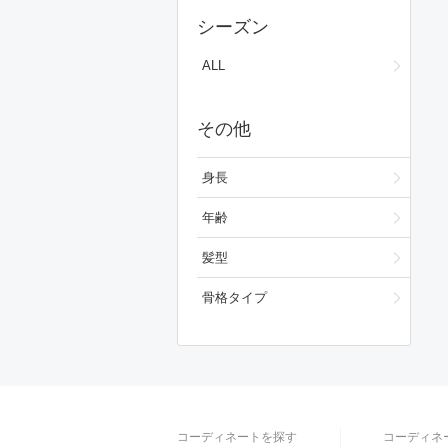
スカート
シーズン
ワンピース/ドレス
ALL
フォーマルスーツ/小物
その他
バッグ
シューズ
身長
ファッション雑貨
年齢
ベースメイク
髪型
メイクアップ
骨格タイプ
ビューティーグッズ
ボディ・ヘアケア
フレグランス
コーディネートを探す
コーディネ
財布/小物