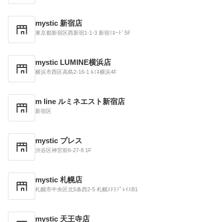
mystic 新宿店
東京都新宿区西新宿1-1-3 新宿ﾐﾛｰﾄﾞ5F
mystic LUMINE横浜店
横浜市西区高島2-16-1 ﾙﾐﾈ横浜4F
m line ルミネエスト新宿店
新宿区
mystic プレス
渋谷区神宮前6-27-8 1F
mystic 札幌店
札幌市中央区北5条西2-5 札幌ｽﾃﾗﾌﾟﾚｲｽB1
mystic 天王寺店