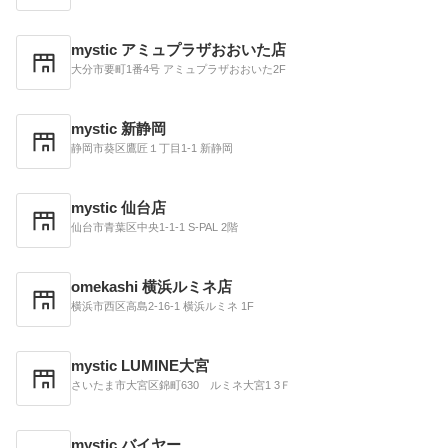
mystic アミュプラザおおいた店
大分市要町1番4号 アミュプラザおおいた2F
mystic 新静岡
静岡市葵区鷹匠１丁目1-1 新静岡
mystic 仙台店
仙台市青葉区中央1-1-1 S-PAL 2階
omekashi 横浜ルミネ店
横浜市西区高島2-16-1 横浜ルミネ 1F
mystic LUMINE大宮
さいたま市大宮区錦町630 ルミネ大宮1 3Ｆ
mystic バイヤー