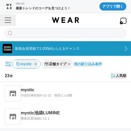
WEAR
アプリで開く
最新トレンドのコーデを見つけよう！
新規会員登録で1,000ptもらえるチャンス
他の絞り込み条件
mystic
店舗タイプ
23
人気順
件
店舗一覧
mystic
渋谷区神宮前6-12-22 秋田ビル5階
mystic池袋LUMINE
豊島区西池袋1-11-1