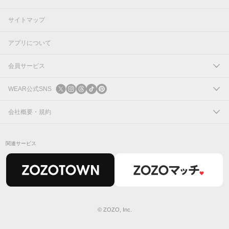
サイトマップ
アプリについて
会員サービス
ログイン
WEAR公式SNS
新規会員登録
X
会社概要・規約
Instagram
コーポレートサイト
関連サービス
Threads
会社概要
TikTok
IR情報
Pinterest
利用規約
© ZOZO, Inc.
プライバシーポリシー