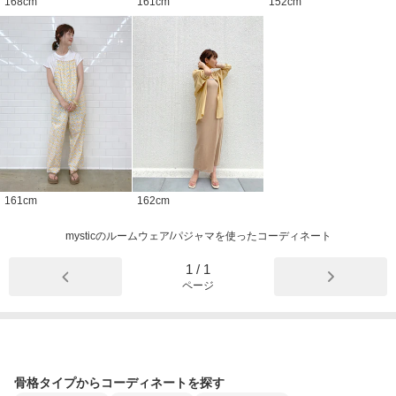
168
cm
161
cm
152
cm
161
cm
162
cm
mysticのルームウェア/パジャマを使ったコーディネート
1
/
1
ページ
骨格タイプからコーディネートを探す