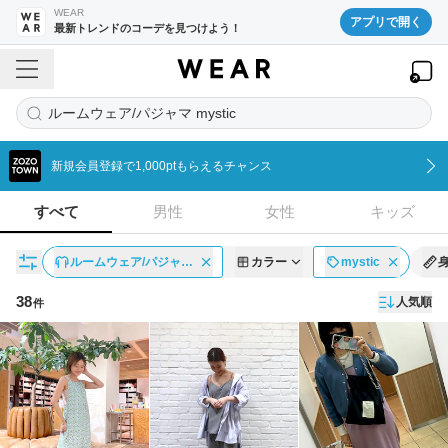
WEAR
アプリで開く
最新トレンドのコーデを見つけよう！
ルームウェア/パジャマ mystic
新規会員登録で1,000ptもらえるチャンス
すべて
男性
女性
キッズ
ルームウェア/パジャ…
カラー
mystic
38
人気順
件
コーディネート一覧