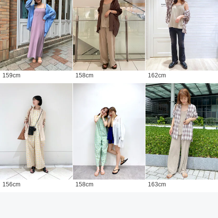
159
cm
158
cm
162
cm
156
cm
158
cm
163
cm