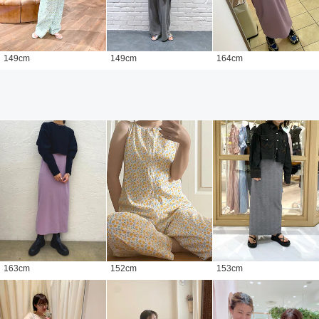
149
cm
149
cm
164
cm
163
cm
152
cm
153
cm