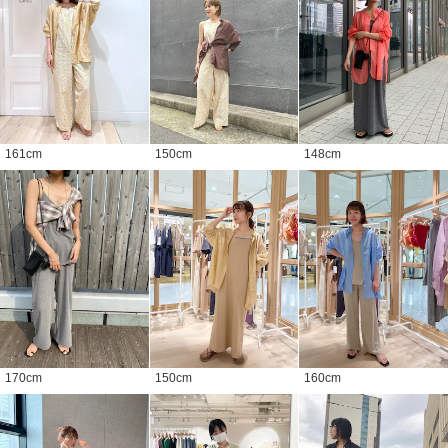
161
cm
150
cm
148
cm
170
cm
150
cm
160
cm