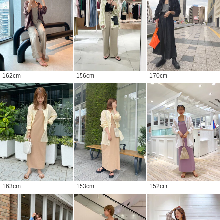
162
cm
156
cm
170
cm
163
cm
153
cm
152
cm