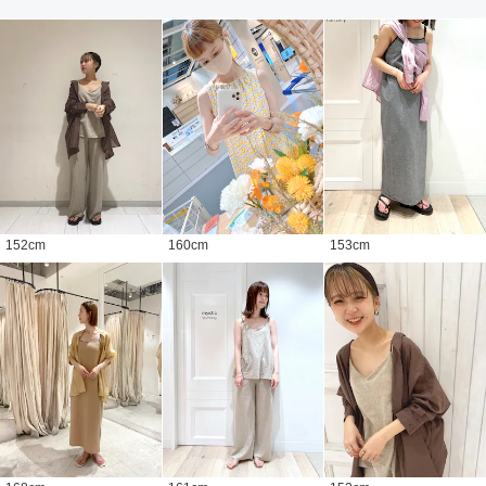
152
cm
160
cm
153
cm