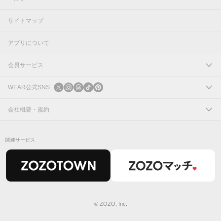
サイトマップ
アプリについて
会員サービス
ログイン
WEAR公式SNS
新規会員登録
X
会社概要・規約
Instagram
コーポレートサイト
関連サービス
Threads
会社概要
TikTok
IR情報
Pinterest
利用規約
© ZOZO, Inc.
プライバシーポリシー