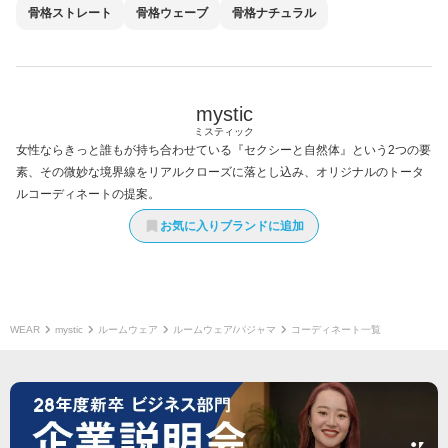
骨格
ストレート
骨格
ウェーブ
骨格
ナチュラル
mystic
ミスティック
女性ならきっと誰もが持ち合わせている『セクシーと自然体』という2つの要
素、その微妙な境界線をリアルクローズに落とし込み、オリジナルのトータ
ルコーディネートの提案。
お気に入りブランドに追加
WEAR
mystic
ルームウェア
ルームウェア/パジャマ
コーディネート一覧