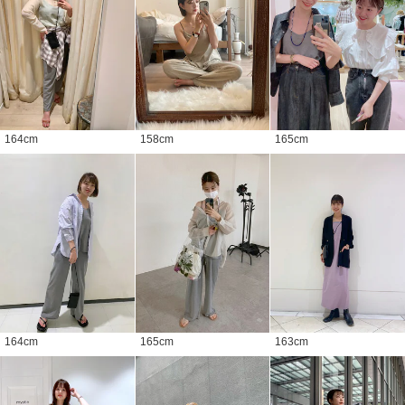
164
cm
158
cm
165
cm
164
cm
165
cm
163
cm