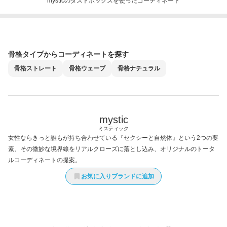
mysticのダストボックスを使ったコーディネート
骨格タイプからコーディネートを探す
骨格
ストレート
骨格
ウェーブ
骨格
ナチュラル
mystic
ミスティック
女性ならきっと誰もが持ち合わせている『セクシーと自然体』という2つの要
素、その微妙な境界線をリアルクローズに落とし込み、オリジナルのトータ
ルコーディネートの提案。
お気に入りブランドに追加