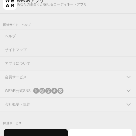
WEARアプリ
あなたの似合うが探せるコーディネートアプリ
関連サイト・ヘルプ
ヘルプ
サイトマップ
アプリについて
会員サービス
ログイン
WEAR公式SNS
新規会員登録
X
会社概要・規約
Instagram
コーポレートサイト
関連サービス
Threads
会社概要