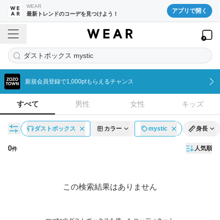
WEAR
アプリで開く
最新トレンドのコーデを見つけよう！
ダストボックス mystic
新規会員登録で1,000ptもらえるチャンス
すべて
男性
女性
キッズ
ダストボックス
カラー
mystic
身長
0
人気順
件
コーディネート一覧
この検索結果はありません