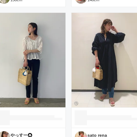
やっすー
sato rena