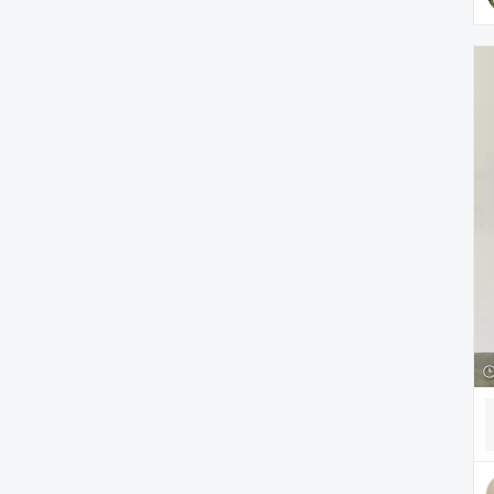
腕時計
ヘアアクセサリー
アクセサリー
アンダーウェア
レッグウェア
ルームウェア
帽子
水着/着物・浴衣
ママ＆ベビー
インテリア
食器/キッチン