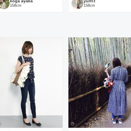
koga ayaka
yurrr.t
158
cm
158
cm