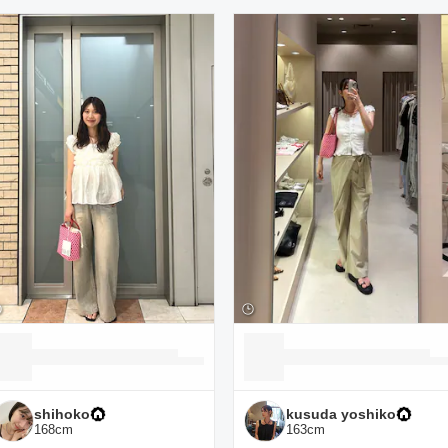
ーディネート一覧
shihoko
kusuda yoshiko
168
cm
163
cm