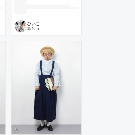
ひいこ
154
cm