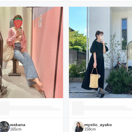
wakana
mystic_ayako
165
cm
158
cm