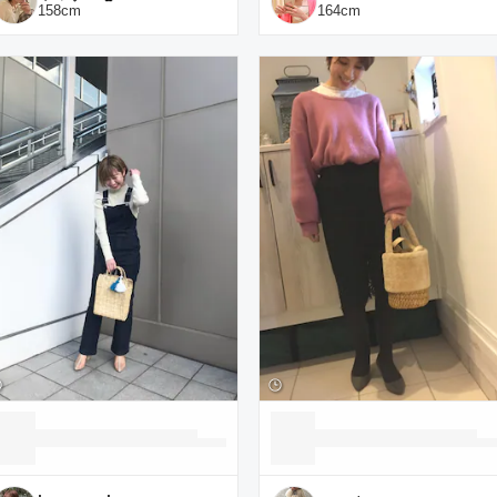
158
cm
164
cm