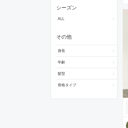
スカート
シーズン
ワンピース/ドレス
ALL
フォーマルスーツ/小物
その他
シューズ
ファッション雑貨
身長
スキンケア
年齢
ベースメイク
髪型
メイクアップ
骨格タイプ
ビューティーグッズ
ボディ・ヘアケア
フレグランス
財布/小物