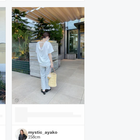
mystic_ayako
158
cm