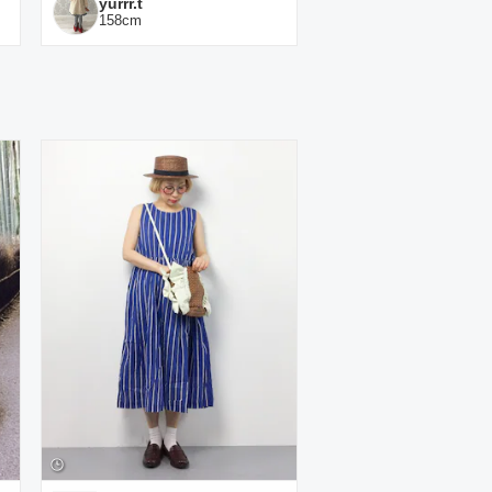
yurrr.t
158
cm