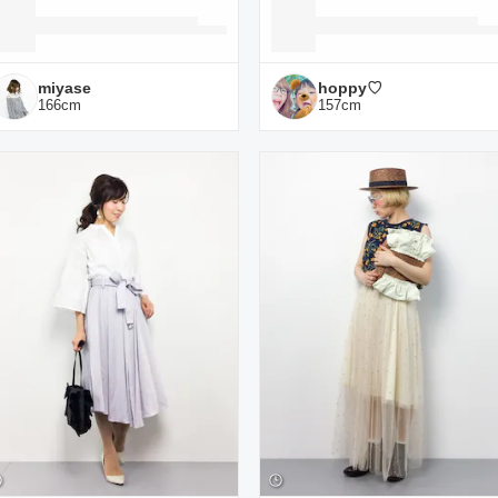
miyase
hoppy♡
166
cm
157
cm