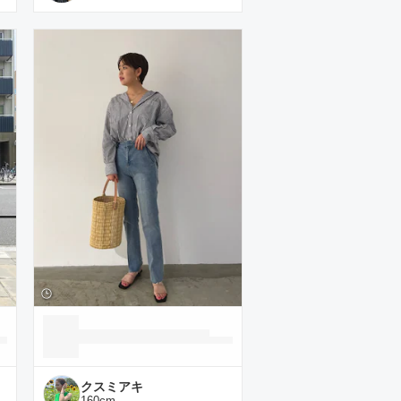
クスミアキ
160
cm