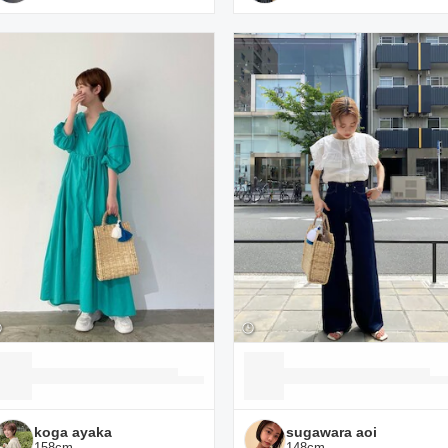
koga ayaka
sugawara aoi
158
cm
148
cm