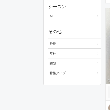
スカート
シーズン
ワンピース/ドレス
ALL
フォーマルスーツ/小物
その他
シューズ
ファッション雑貨
身長
スキンケア
年齢
ベースメイク
髪型
メイクアップ
骨格タイプ
ビューティーグッズ
ボディ・ヘアケア
フレグランス
財布/小物