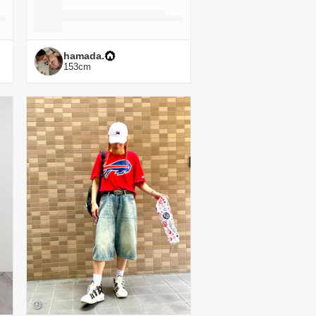
hamada.
153
cm