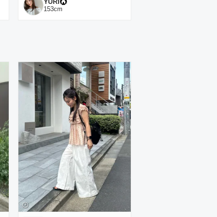
YURI
153
cm