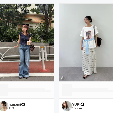
ーディネート一覧
nanami
YURI
153
cm
153
cm