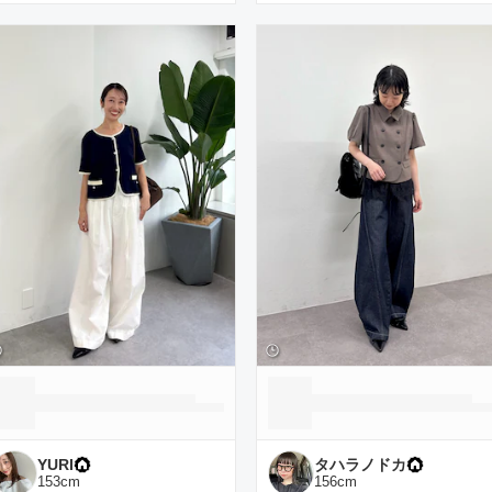
YURI
タハラノドカ
153
cm
156
cm