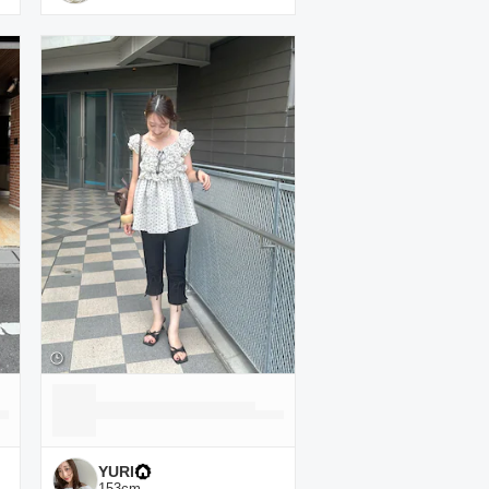
YURI
153
cm