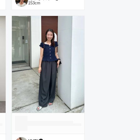
153
cm