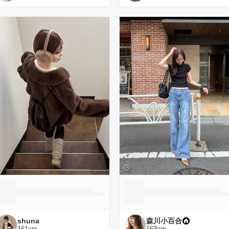
shuna
森川小百合
161
cm
163
cm