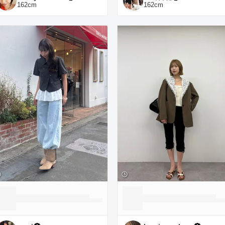
162
cm
162
cm