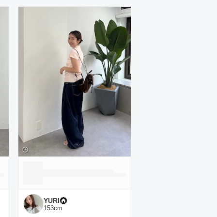
YURI
153
cm