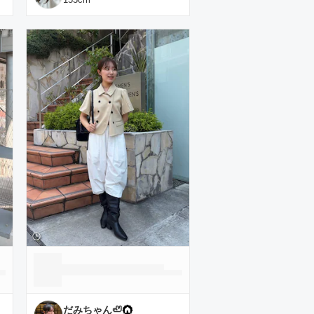
だみちゃん🦥