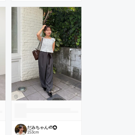
だみちゃん🦥
153
cm