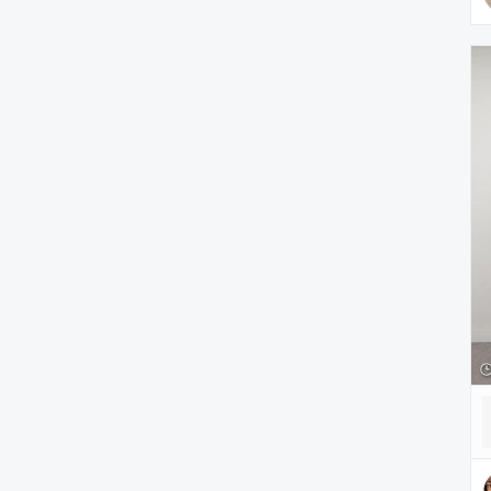
腕時計
ヘアアクセサリー
アクセサリー
アンダーウェア
レッグウェア
ルームウェア
帽子
水着/着物・浴衣
ママ＆ベビー
インテリア
食器/キッチン