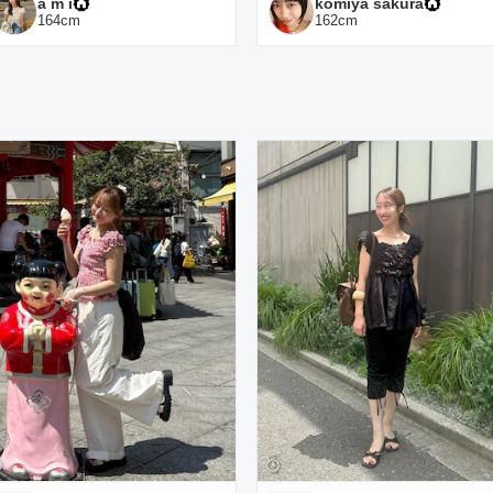
a m i
komiya sakura
164
cm
162
cm