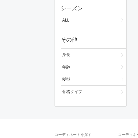
スカート
シーズン
ワンピース/ドレス
ALL
フォーマルスーツ/小物
その他
バッグ
シューズ
身長
ファッション雑貨
年齢
スキンケア
髪型
ベースメイク
骨格タイプ
メイクアップ
ビューティーグッズ
フレグランス
コーディネートを探す
コーディネ
財布/小物