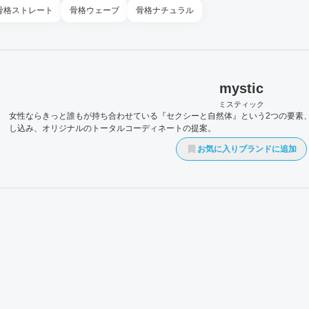
骨格
ストレート
骨格
ウェーブ
骨格
ナチュラル
mystic
ミスティック
女性ならきっと誰もが持ち合わせている『セクシーと自然体』という2つの要素
し込み、オリジナルのトータルコーディネートの提案。
お気に入りブランドに追加