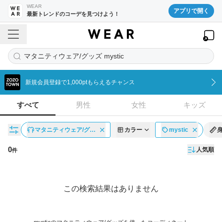
WEAR
アプリで開く
最新トレンドのコーデを見つけよう！
マタニティウェア/グッズ mystic
新規会員登録で1,000ptもらえるチャンス
すべて
男性
女性
キッズ
マタニティウェア/グ…
カラー
mystic
0
人気順
件
コーディネート一覧
この検索結果はありません