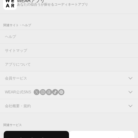
WEARアプリ
あなたの似合うが探せるコーディネートアプリ
関連サイト・ヘルプ
ヘルプ
サイトマップ
アプリについて
会員サービス
ログイン
WEAR公式SNS
新規会員登録
X
会社概要・規約
Instagram
コーポレートサイト
関連サービス
Threads
会社概要