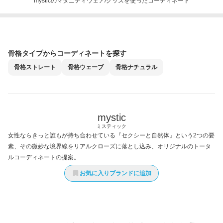
mysticのマタニティウェア/グッズを使ったコーディネート
骨格タイプからコーディネートを探す
骨格
ストレート
骨格
ウェーブ
骨格
ナチュラル
mystic
ミスティック
女性ならきっと誰もが持ち合わせている『セクシーと自然体』という2つの要
素、その微妙な境界線をリアルクローズに落とし込み、オリジナルのトータ
ルコーディネートの提案。
お気に入りブランドに追加