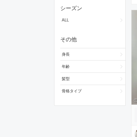
ワンピース/ドレス
シーズン
フォーマルスーツ/小物
ALL
バッグ
その他
シューズ
ファッション雑貨
身長
スキンケア
年齢
ベースメイク
髪型
メイクアップ
骨格タイプ
ビューティーグッズ
ボディ・ヘアケア
フレグランス
財布/小物