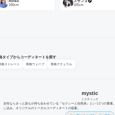
Rinko
スザンヌ
160
cm
165
cm
格タイプからコーディネートを探す
骨格
ストレート
骨格
ウェーブ
骨格
ナチュラル
mystic
ミスティック
女性ならきっと誰もが持ち合わせている『セクシーと自然体』という2つの要素
し込み、オリジナルのトータルコーディネートの提案。