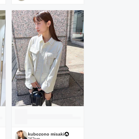
kubozono misaki
162
cm