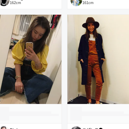
162
cm
161
cm