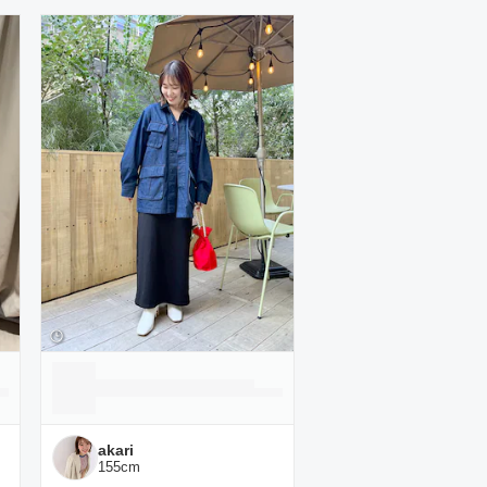
akari
155
cm