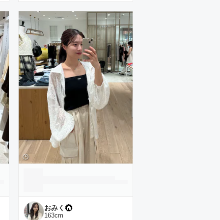
おみく
163
cm