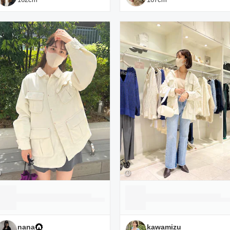
nana
kawamizu