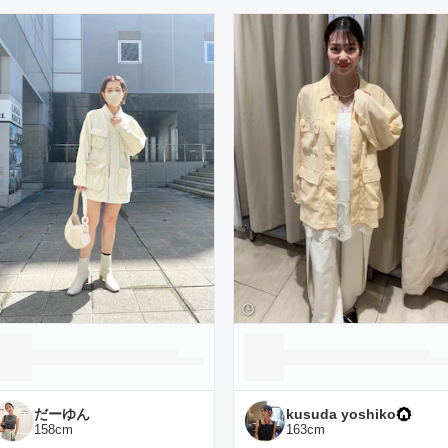
ーディネート一覧
だーゆん
kusuda yoshiko
158
cm
163
cm