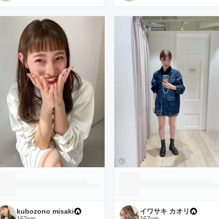
kubozono misaki
イワサキ カオリ
162
cm
167
cm