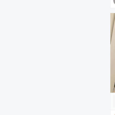
雑貨/ホビー
PC・スマホグッズ/家電
アウトドア/スポーツ
ペットグッズ
音楽/本・雑誌
その他