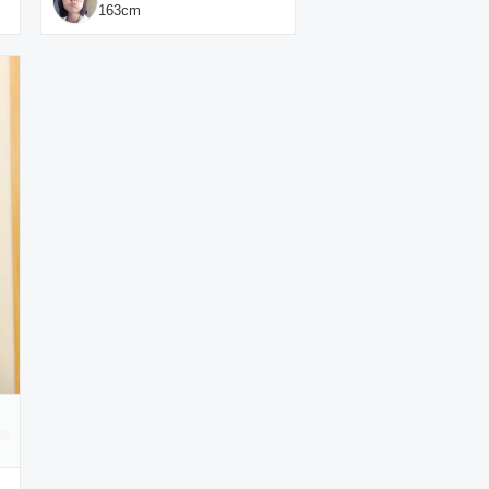
163
cm