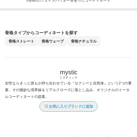
mysticのフェイスパウダーを使ったコーディネート
骨格タイプからコーディネートを探す
骨格
ストレート
骨格
ウェーブ
骨格
ナチュラル
mystic
ミスティック
女性ならきっと誰もが持ち合わせている『セクシーと自然体』という2つの要
素、その微妙な境界線をリアルクローズに落とし込み、オリジナルのトータ
ルコーディネートの提案。
お気に入りブランドに追加