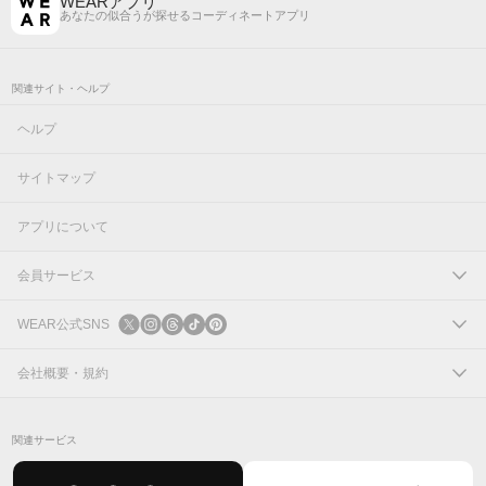
WEARアプリ
あなたの似合うが探せるコーディネートアプリ
関連サイト・ヘルプ
ヘルプ
サイトマップ
アプリについて
会員サービス
ログイン
WEAR公式SNS
新規会員登録
X
会社概要・規約
Instagram
コーポレートサイト
関連サービス
Threads
会社概要