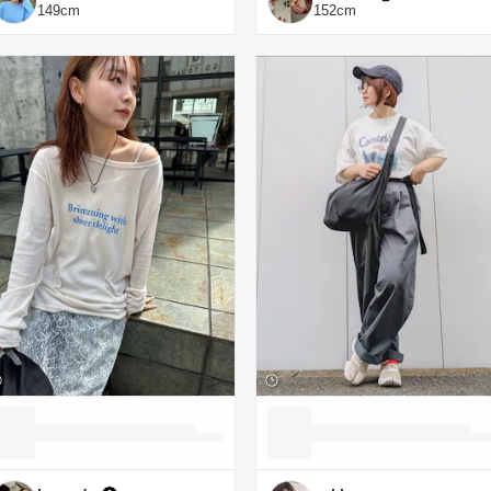
149
cm
152
cm