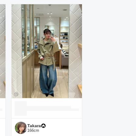
Takara
166
cm