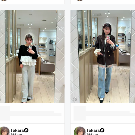
Takara
Takara
166
cm
166
cm