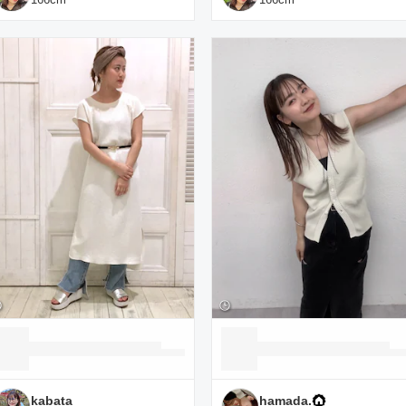
kabata
hamada.