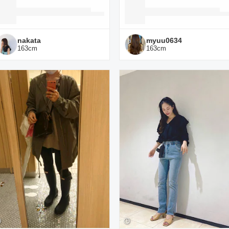
nakata
myuu0634
163
cm
163
cm