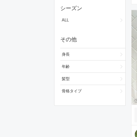
スカート
シーズン
ワンピース/ドレス
ALL
フォーマルスーツ/小物
その他
バッグ
シューズ
身長
ファッション雑貨
年齢
スキンケア
髪型
ベースメイク
骨格タイプ
メイクアップ
ビューティーグッズ
ボディ・ヘアケア
フレグランス