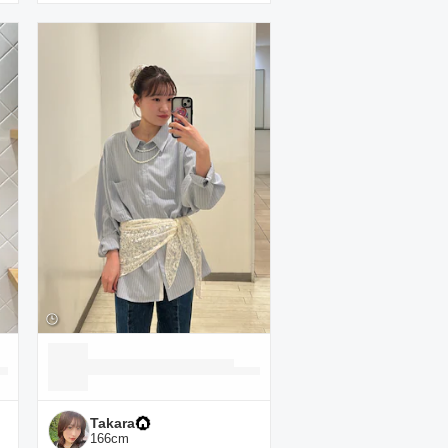
Takara
166
cm