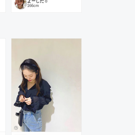
よーしだ☺︎
166
cm