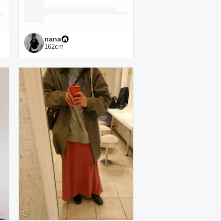
nana
162
cm