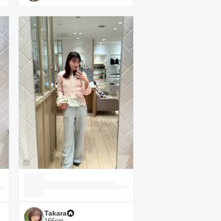
Takara
166
cm