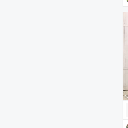
財布/小物
腕時計
アクセサリー
アンダーウェア
レッグウェア
ルームウェア
帽子
水着/着物・浴衣
ママ＆ベビー
インテリア
食器/キッチン