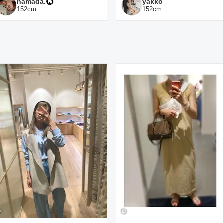
hamada.
yakko
152
cm
152
cm