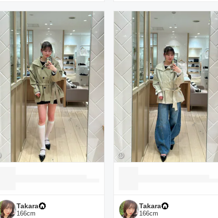
Takara
Takara
166
cm
166
cm