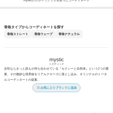
mysticのスポーツグッズを使ったコーディネート
骨格タイプからコーディネートを探す
骨格
ストレート
骨格
ウェーブ
骨格
ナチュラル
mystic
ミスティック
女性ならきっと誰もが持ち合わせている『セクシーと自然体』という2つの要
素、その微妙な境界線をリアルクローズに落とし込み、オリジナルのトータ
ルコーディネートの提案。
お気に入りブランドに追加