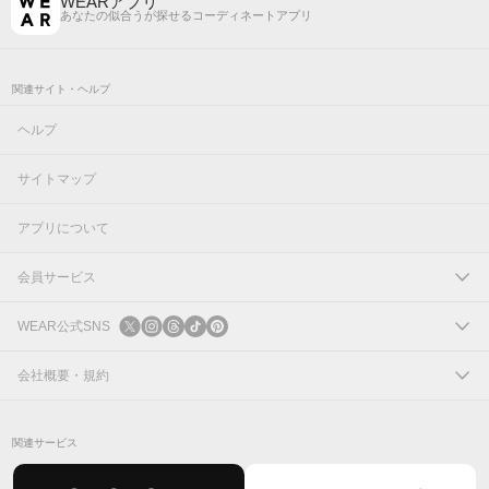
WEARアプリ
あなたの似合うが探せるコーディネートアプリ
関連サイト・ヘルプ
ヘルプ
サイトマップ
アプリについて
会員サービス
ログイン
WEAR公式SNS
新規会員登録
X
会社概要・規約
Instagram
コーポレートサイト
関連サービス
Threads
会社概要