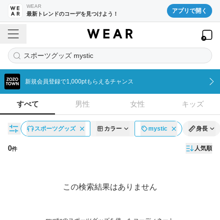
WEAR
アプリで開く
最新トレンドのコーデを見つけよう！
スポーツグッズ mystic
新規会員登録で1,000ptもらえるチャンス
すべて
男性
女性
キッズ
スポーツグッズ
カラー
mystic
身長
0
人気順
件
コーディネート一覧
この検索結果はありません