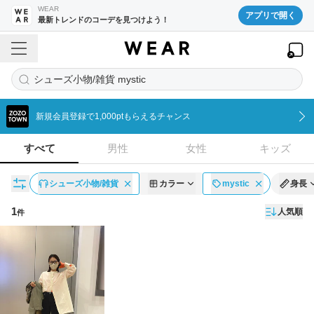
WEAR
アプリで開く
最新トレンドのコーデを見つけよう！
シューズ小物/雑貨 mystic
新規会員登録で1,000ptもらえるチャンス
すべて
男性
女性
キッズ
シューズ小物/雑貨
カラー
mystic
身長
1
人気順
件
コーディネート一覧