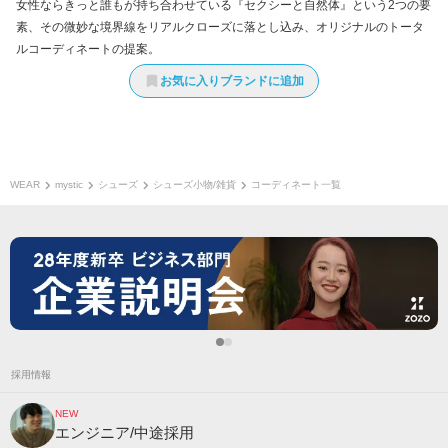
女性ならきっと誰もが持ち合わせている『セクシーと自然体』という2つの要
素、その微妙な境界線をリアルクローズに落とし込み、オリジナルのトータ
ルコーディネートの提案。
お気に入りブランドに追加
WEAR
mystic
シューズ
シューズ小物/雑貨
コーディネート一覧
採用情報
NEW
エンジニア/中途採用