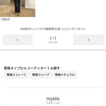
158
cm
mysticのシューズ小物/雑貨を使ったコーディネート
1
/
1
ページ
骨格タイプからコーディネートを探す
骨格
ストレート
骨格
ウェーブ
骨格
ナチュラル
mystic
ミスティック