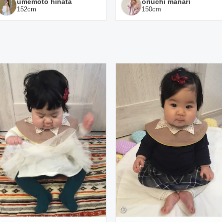
umemoto hinata
oriuchi manari
152
cm
150
cm