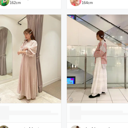
162
cm
164
cm