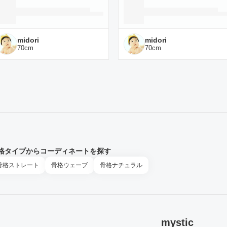
midori
midori
70
cm
70
cm
格タイプからコーディネートを探す
骨格
ストレート
骨格
ウェーブ
骨格
ナチュラル
mystic