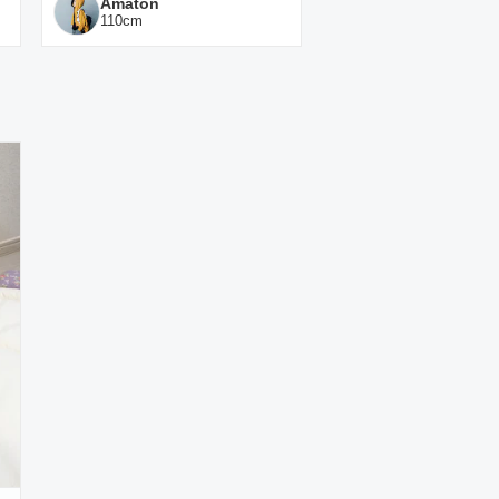
Amaton
110
cm