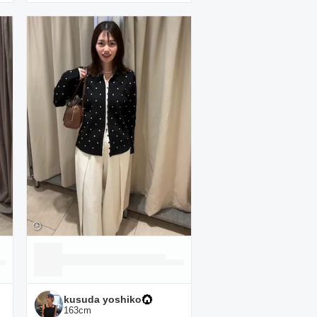
kusuda yoshiko
163
cm