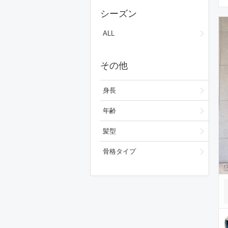
スカート
シーズン
ワンピース/ドレス
ALL
フォーマルスーツ/小物
その他
バッグ
シューズ
身長
ファッション雑貨
年齢
スキンケア
髪型
ベースメイク
骨格タイプ
メイクアップ
ビューティーグッズ
ボディ・ヘアケア
フレグランス