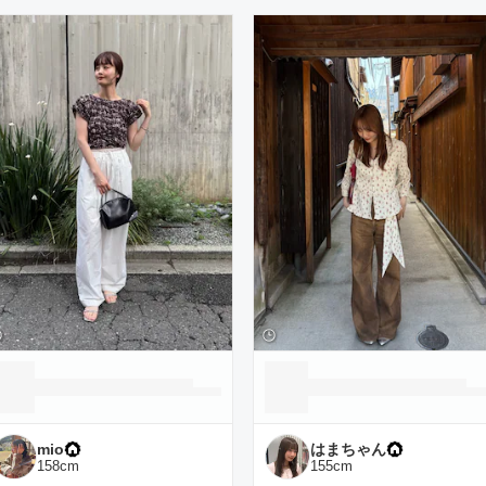
ーディネート一覧
mio
はまちゃん
158
cm
155
cm