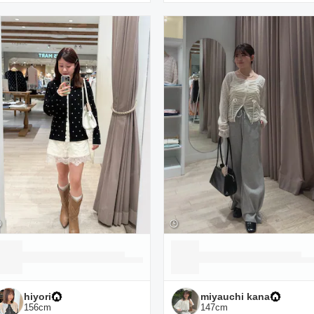
hiyori
miyauchi kana
156
cm
147
cm