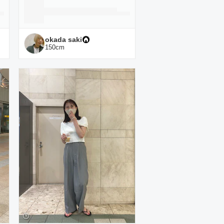
okada saki
150
cm