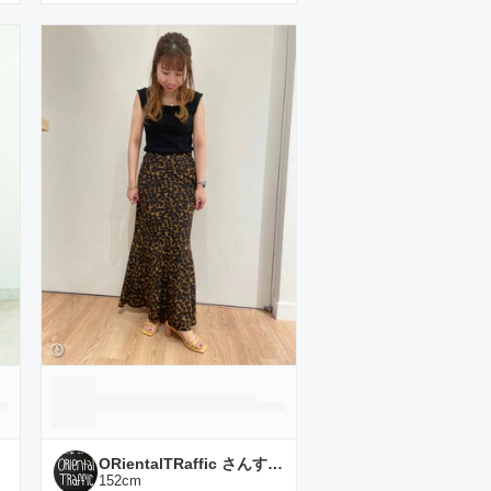
ORientalTRaffic さんすて岡山店
152
cm