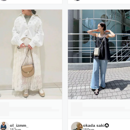
ol_izmm_
okada saki
152
cm
150
cm