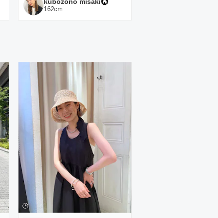
kubozono misaki
162
cm