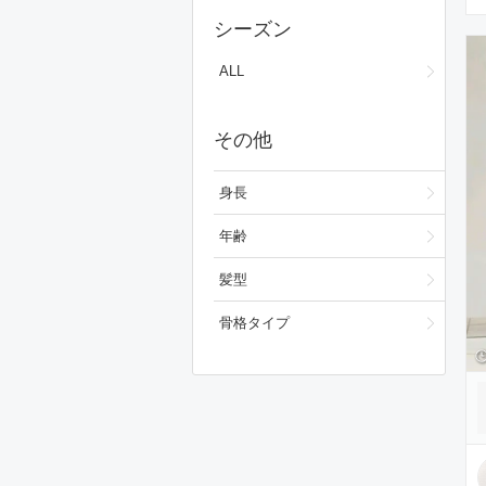
スカート
シーズン
ワンピース/ドレス
ALL
フォーマルスーツ/小物
その他
バッグ
シューズ
身長
ファッション雑貨
年齢
スキンケア
髪型
ベースメイク
骨格タイプ
メイクアップ
ビューティーグッズ
ボディ・ヘアケア
フレグランス