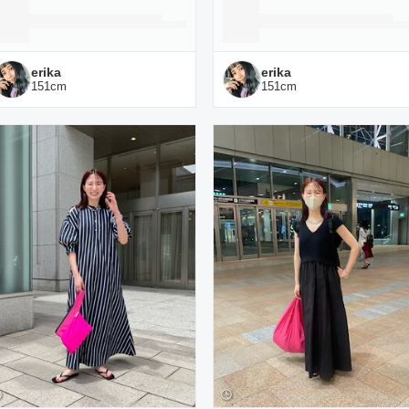
erika
erika
151
cm
151
cm