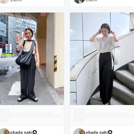
okada saki
okada saki