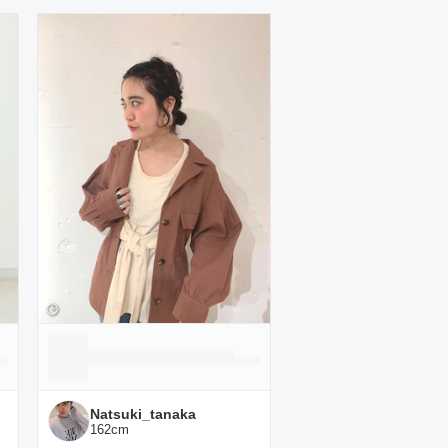
Natsuki_tanaka
162
cm