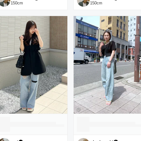
150
cm
150
cm