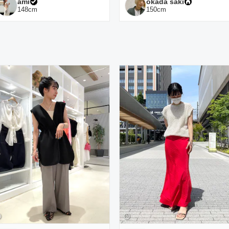
ami
okada saki
148
cm
150
cm