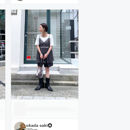
okada saki
150
cm