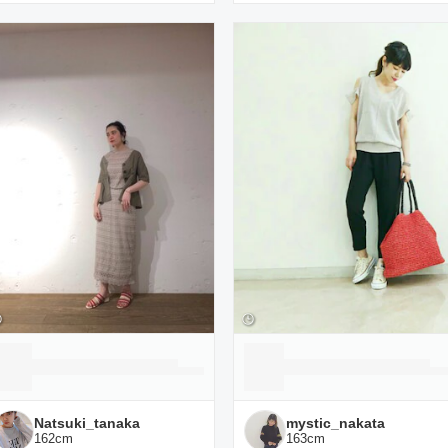
Natsuki_tanaka
mystic_nakata
162
cm
163
cm