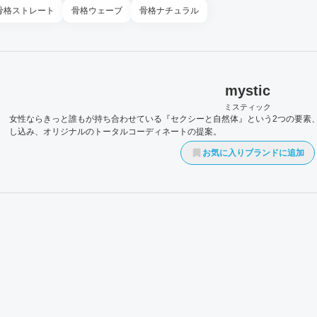
骨格
ストレート
骨格
ウェーブ
骨格
ナチュラル
mystic
ミスティック
女性ならきっと誰もが持ち合わせている『セクシーと自然体』という2つの要素
し込み、オリジナルのトータルコーディネートの提案。
お気に入りブランドに追加