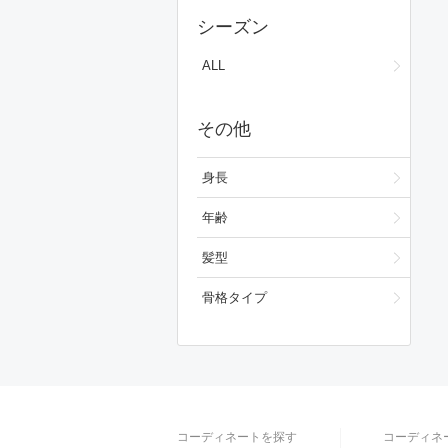
スカート
シーズン
ワンピース/ドレス
ALL
フォーマルスーツ/小物
その他
バッグ
シューズ
身長
ファッション雑貨
年齢
スキンケア
髪型
ベースメイク
骨格タイプ
メイクアップ
ビューティーグッズ
ボディ・ヘアケア
コーディネートを探す
コーディネ
フレグランス