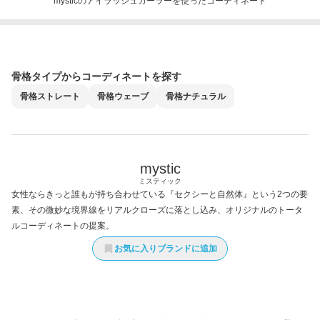
mysticのアイラッシュカーラーを使ったコーディネート
骨格タイプからコーディネートを探す
骨格
ストレート
骨格
ウェーブ
骨格
ナチュラル
mystic
ミスティック
女性ならきっと誰もが持ち合わせている『セクシーと自然体』という2つの要
素、その微妙な境界線をリアルクローズに落とし込み、オリジナルのトータ
ルコーディネートの提案。
お気に入りブランドに追加