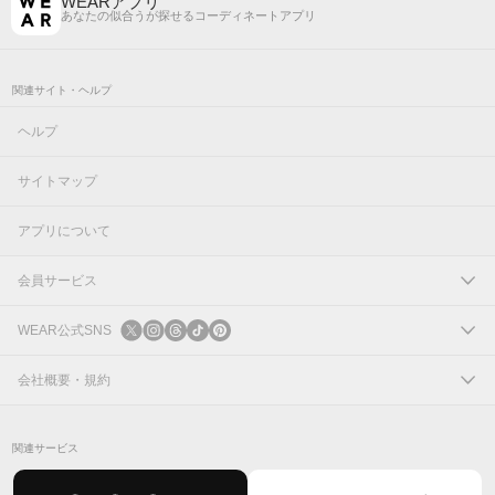
WEARアプリ
あなたの似合うが探せるコーディネートアプリ
関連サイト・ヘルプ
ヘルプ
サイトマップ
アプリについて
会員サービス
ログイン
WEAR公式SNS
新規会員登録
X
会社概要・規約
Instagram
コーポレートサイト
関連サービス
Threads
会社概要