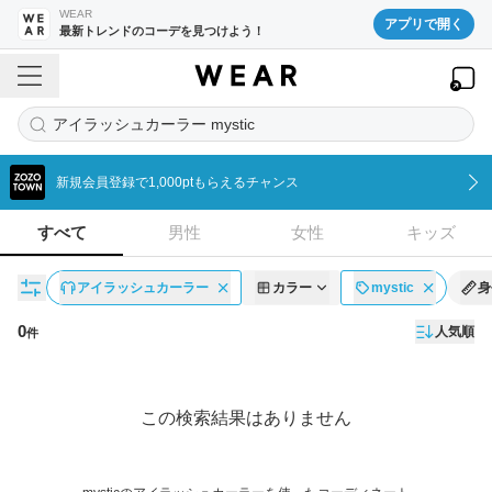
WEAR
アプリで開く
最新トレンドのコーデを見つけよう！
アイラッシュカーラー mystic
新規会員登録で1,000ptもらえるチャンス
すべて
男性
女性
キッズ
アイラッシュカーラー
カラー
mystic
身
0
人気順
件
コーディネート一覧
この検索結果はありません