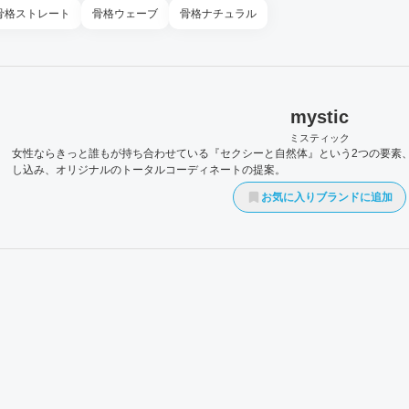
骨格
ストレート
骨格
ウェーブ
骨格
ナチュラル
mystic
ミスティック
女性ならきっと誰もが持ち合わせている『セクシーと自然体』という2つの要素
し込み、オリジナルのトータルコーディネートの提案。
お気に入りブランドに追加