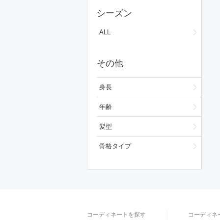
スカート
シーズン
ワンピース/ドレス
ALL
フォーマルスーツ/小物
その他
バッグ
シューズ
身長
ファッション雑貨
年齢
スキンケア
髪型
ベースメイク
骨格タイプ
メイクアップ
ビューティーグッズ
ボディ・ヘアケア
コーディネートを探す
コーディネ
フレグランス