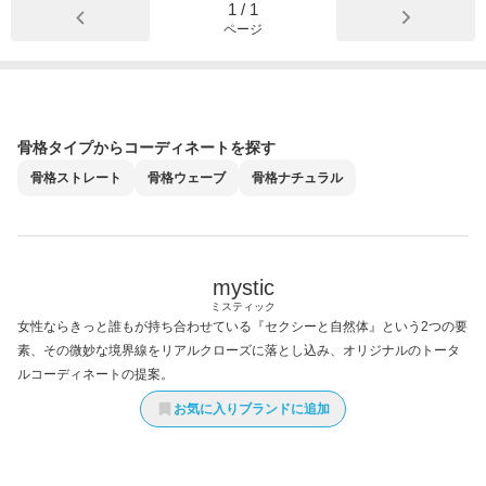
1
/
1
ページ
骨格タイプからコーディネートを探す
骨格
ストレート
骨格
ウェーブ
骨格
ナチュラル
mystic
ミスティック
女性ならきっと誰もが持ち合わせている『セクシーと自然体』という2つの要
素、その微妙な境界線をリアルクローズに落とし込み、オリジナルのトータ
ルコーディネートの提案。
お気に入りブランドに追加