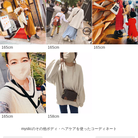
165
cm
165
cm
165
cm
165
cm
158
cm
mysticのその他ボディ・ヘアケアを使ったコーディネート