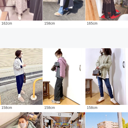
162
cm
158
cm
165
cm
158
cm
158
cm
158
cm