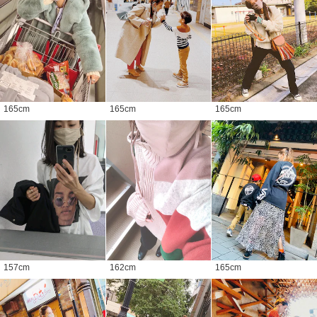
165
cm
165
cm
165
cm
157
cm
162
cm
165
cm