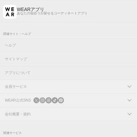
WEARアプリ
あなたの似合うが探せるコーディネートアプリ
関連サイト・ヘルプ
ヘルプ
サイトマップ
アプリについて
会員サービス
ログイン
WEAR公式SNS
新規会員登録
X
会社概要・規約
Instagram
コーポレートサイト
関連サービス