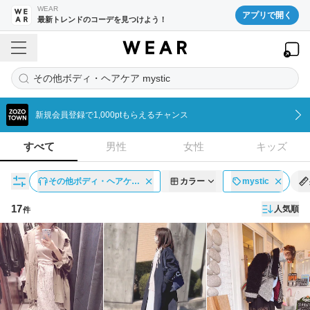
WEAR
アプリで開く
最新トレンドのコーデを見つけよう！
その他ボディ・ヘアケア mystic
新規会員登録で1,000ptもらえるチャンス
すべて
男性
女性
キッズ
その他ボディ・ヘアケ…
カラー
mystic
17
人気順
件
コーディネート一覧