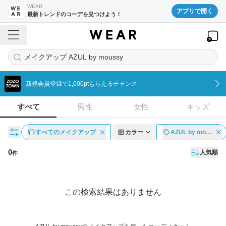
WEAR
アプリで開く
最新トレンドのコーデを見つけよう！
メイクアップ AZUL by moussy
新規会員登録で1,000ptもらえるチャンス
すべて
男性
女性
キッズ
すべてのメイクアップ
カラー
AZUL by mo…
0
人気順
件
コーディネート一覧
この検索結果はありません