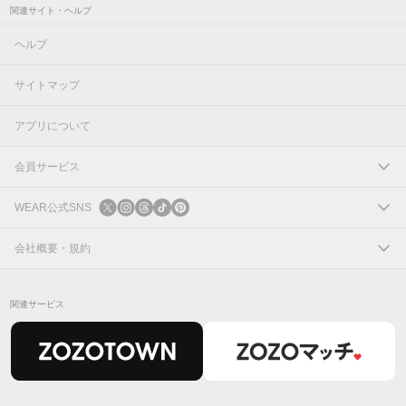
関連サイト・ヘルプ
ヘルプ
サイトマップ
アプリについて
会員サービス
ログイン
WEAR公式SNS
新規会員登録
X
会社概要・規約
Instagram
コーポレートサイト
関連サービス
Threads
会社概要
TikTok
IR情報