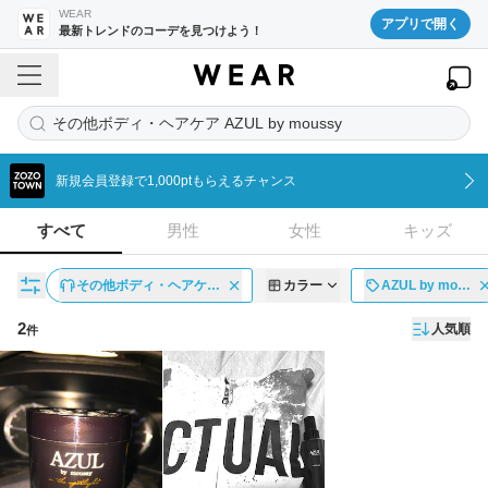
WEAR
アプリで開く
最新トレンドのコーデを見つけよう！
その他ボディ・ヘアケア AZUL by moussy
新規会員登録で1,000ptもらえるチャンス
すべて
男性
女性
キッズ
その他ボディ・ヘアケ…
カラー
AZUL by mo…
2
人気順
件
コーディネート一覧