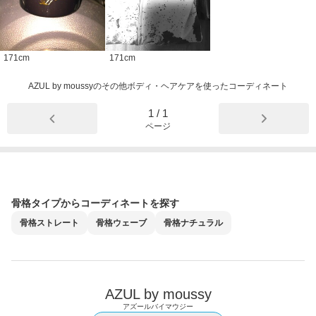
171
cm
171
cm
AZUL by moussyのその他ボディ・ヘアケアを使ったコーディネート
1
/
1
ページ
骨格タイプからコーディネートを探す
骨格
ストレート
骨格
ウェーブ
骨格
ナチュラル
AZUL by moussy
アズールバイマウジー