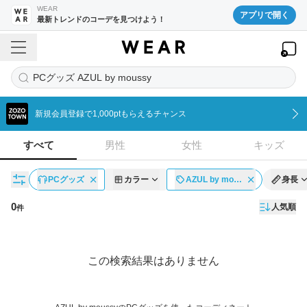
WEAR
アプリで開く
最新トレンドのコーデを見つけよう！
PCグッズ AZUL by moussy
新規会員登録で1,000ptもらえるチャンス
すべて
男性
女性
キッズ
PCグッズ
カラー
AZUL by mo…
身長
0
人気順
件
コーディネート一覧
この検索結果はありません