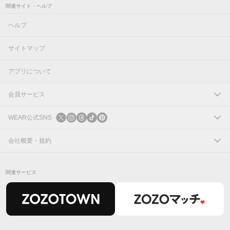
関連サイト・ヘルプ
ヘルプ
サイトマップ
アプリについて
会員サービス
ログイン
WEAR公式SNS
新規会員登録
X
会社概要・規約
Instagram
コーポレートサイト
関連サービス
Threads
会社概要
TikTok
IR情報