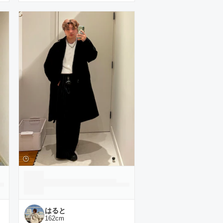
はると
162
cm