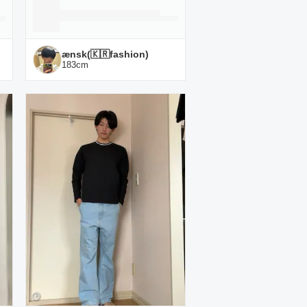
ænsk(🇰🇷fashion)
183
cm