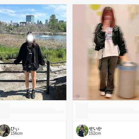
ーディネート一覧
ひぃ
せいか
156
cm
152
cm