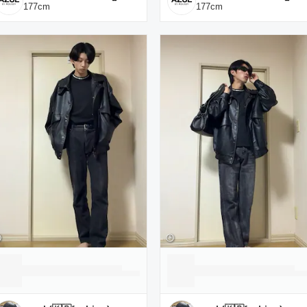
177
cm
177
cm