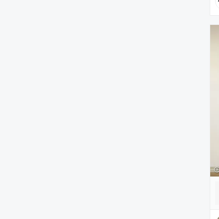
雑貨/ホビー
PC・スマホグッズ/家電
アウトドア/スポーツ
ペットグッズ
音楽/本・雑誌
その他