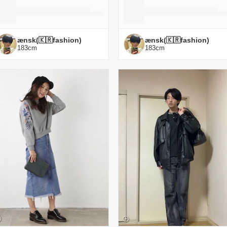
ænsk(🇰🇷fashion)
ænsk(🇰🇷fashion)
183
cm
183
cm