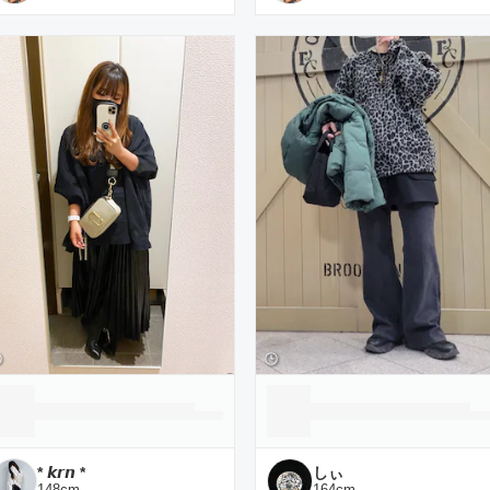
* 𝙠𝙧𝙣 *
しぃ
148
cm
164
cm