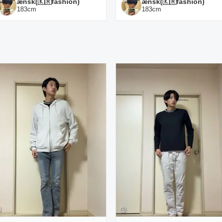
ænsk(🇰🇷fashion)
ænsk(🇰🇷fashion)
183
cm
183
cm