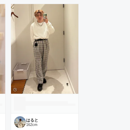
はると
162
cm