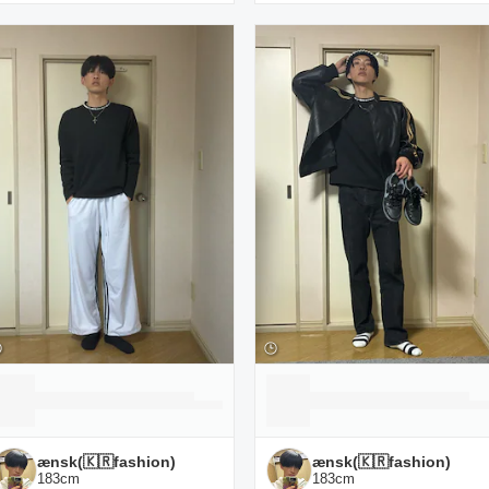
ænsk(🇰🇷fashion)
ænsk(🇰🇷fashion)
183
cm
183
cm