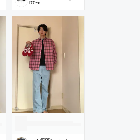
177
cm