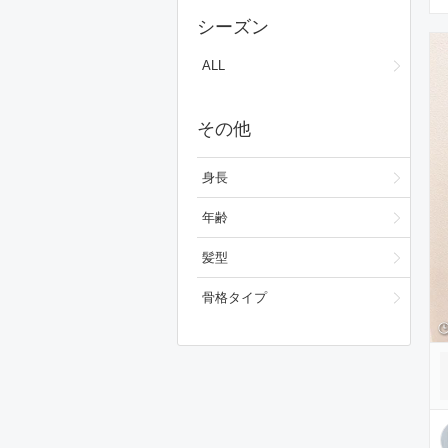
ワンピース/ドレス
シーズン
フォーマルスーツ/小物
ALL
バッグ
その他
シューズ
ファッション雑貨
身長
スキンケア
年齢
ベースメイク
髪型
メイクアップ
骨格タイプ
ビューティーグッズ
ボディ・ヘアケア
フレグランス
財布/小物