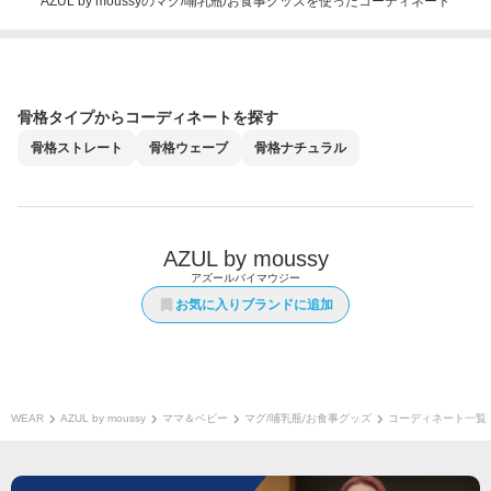
AZUL by moussyのマグ/哺乳瓶/お食事グッズを使ったコーディネート
骨格タイプからコーディネートを探す
骨格
ストレート
骨格
ウェーブ
骨格
ナチュラル
AZUL by moussy
アズールバイマウジー
お気に入りブランドに追加
WEAR
AZUL by moussy
ママ＆ベビー
マグ/哺乳瓶/お食事グッズ
コーディネート一覧