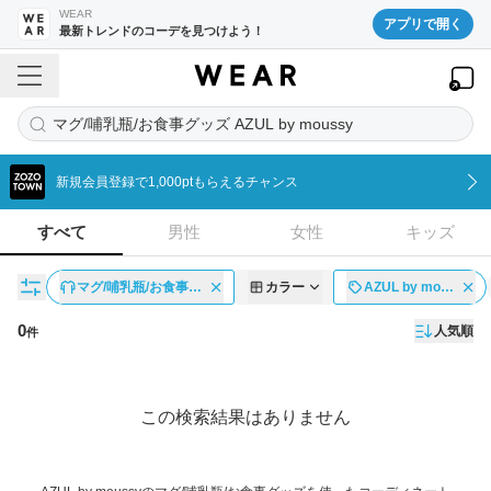
WEAR
アプリで開く
最新トレンドのコーデを見つけよう！
マグ/哺乳瓶/お食事グッズ AZUL by moussy
新規会員登録で1,000ptもらえるチャンス
すべて
男性
女性
キッズ
マグ/哺乳瓶/お食事…
カラー
AZUL by mo…
0
人気順
件
コーディネート一覧
この検索結果はありません