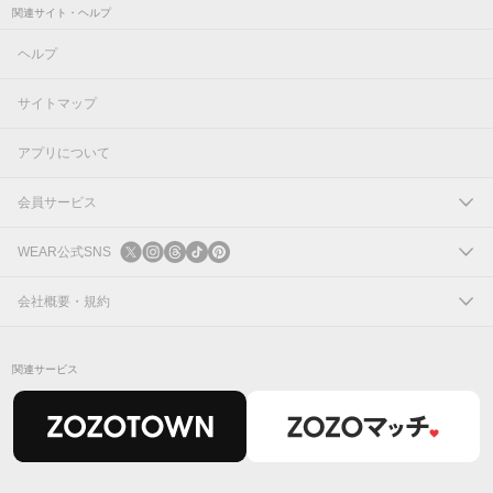
関連サイト・ヘルプ
ヘルプ
サイトマップ
アプリについて
会員サービス
ログイン
WEAR公式SNS
新規会員登録
X
会社概要・規約
Instagram
コーポレートサイト
関連サービス
Threads
会社概要
TikTok
IR情報