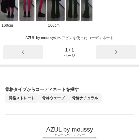
160
cm
160
cm
AZUL by moussyのヘアピンを使ったコーディネート
1
/
1
ページ
骨格タイプからコーディネートを探す
骨格
ストレート
骨格
ウェーブ
骨格
ナチュラル
AZUL by moussy
アズールバイマウジー