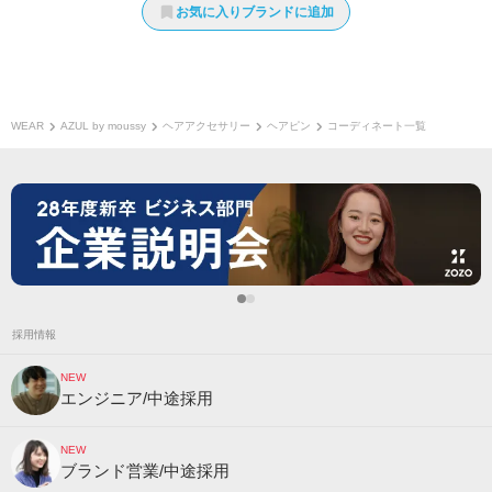
お気に入りブランドに追加
WEAR
AZUL by moussy
ヘアアクセサリー
ヘアピン
コーディネート一覧
採用情報
NEW
エンジニア/中途採用
NEW
ブランド営業/中途採用