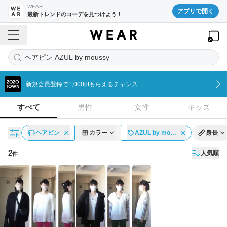
WEAR
アプリで開く
最新トレンドのコーデを見つけよう！
ヘアピン AZUL by moussy
新規会員登録で1,000ptもらえるチャンス
すべて
男性
女性
キッズ
ヘアピン
カラー
AZUL by mo…
身長
2
人気順
件
コーディネート一覧