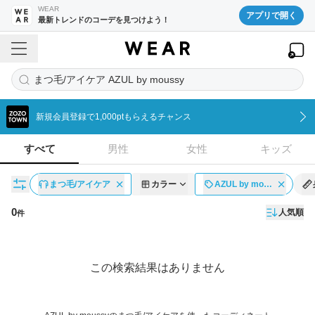
WEAR
アプリで開く
最新トレンドのコーデを見つけよう！
まつ毛/アイケア AZUL by moussy
新規会員登録で1,000ptもらえるチャンス
すべて
男性
女性
キッズ
まつ毛/アイケア
カラー
AZUL by mo…
0
人気順
件
コーディネート一覧
この検索結果はありません