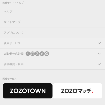
関連サイト・ヘルプ
ヘルプ
サイトマップ
アプリについて
会員サービス
ログイン
WEAR公式SNS
新規会員登録
X
会社概要・規約
Instagram
コーポレートサイト
関連サービス
Threads
会社概要
TikTok
IR情報