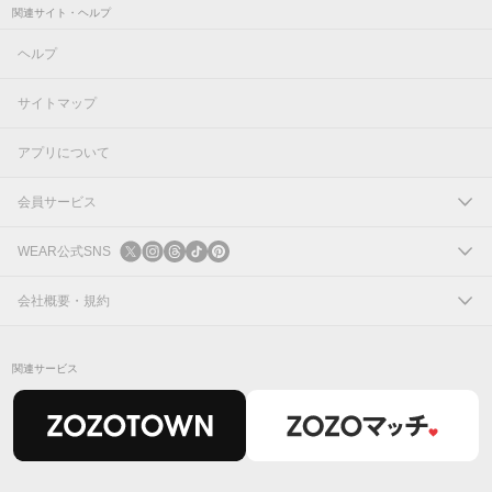
関連サイト・ヘルプ
ヘルプ
サイトマップ
アプリについて
会員サービス
ログイン
WEAR公式SNS
新規会員登録
X
会社概要・規約
Instagram
コーポレートサイト
関連サービス
Threads
会社概要
TikTok
IR情報