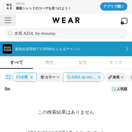
WEAR
アプリで開く
最新トレンドのコーデを見つけよう！
水筒 AZUL by moussy
新規会員登録で1,000ptもらえるチャンス
すべて
男性
女性
キッズ
水筒
カラー
AZUL by mo…
身長
0
人気順
件
コーディネート一覧
この検索結果はありません