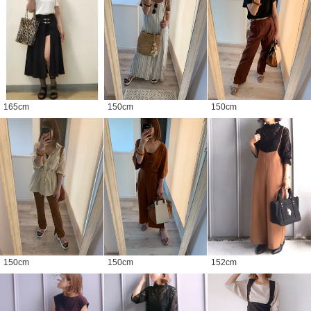
165
cm
150
cm
150
cm
150
cm
150
cm
152
cm