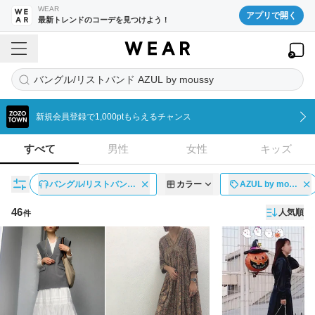
WEAR
アプリで開く
最新トレンドのコーデを見つけよう！
バングル/リストバンド AZUL by moussy
新規会員登録で1,000ptもらえるチャンス
すべて
男性
女性
キッズ
バングル/リストバン…
カラー
AZUL by mo…
46
人気順
件
コーディネート一覧