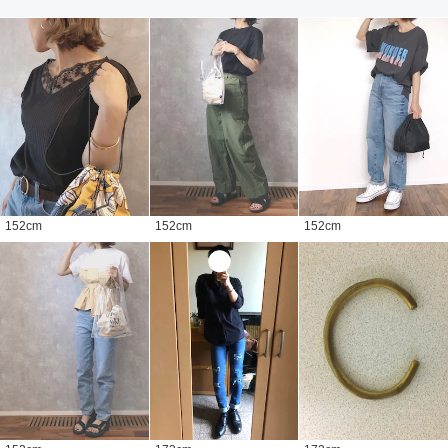
152
cm
152
cm
152
cm