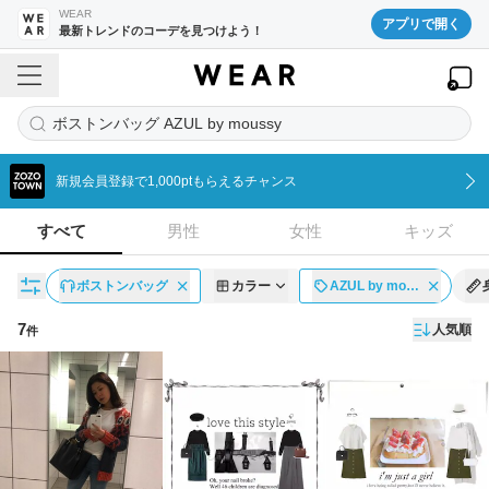
WEAR
アプリで開く
最新トレンドのコーデを見つけよう！
ボストンバッグ AZUL by moussy
新規会員登録で1,000ptもらえるチャンス
すべて
男性
女性
キッズ
ボストンバッグ
カラー
AZUL by mo…
7
人気順
件
コーディネート一覧