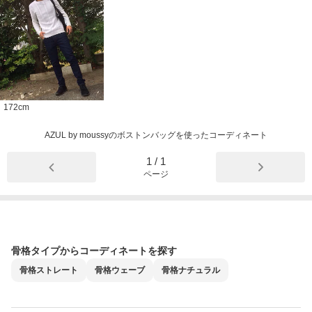
172
cm
AZUL by moussyのボストンバッグを使ったコーディネート
1
/
1
ページ
骨格タイプからコーディネートを探す
骨格
ストレート
骨格
ウェーブ
骨格
ナチュラル