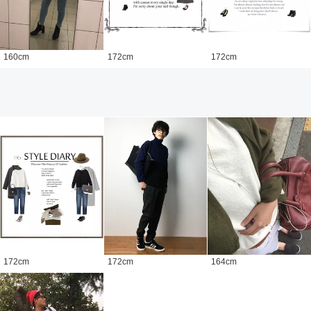
160
cm
172
cm
172
cm
172
cm
172
cm
164
cm