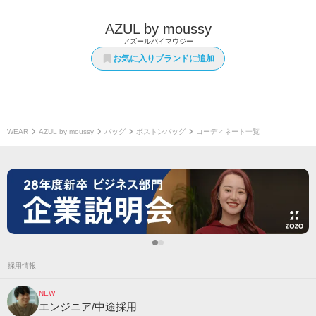
AZUL by moussy
アズールバイマウジー
お気に入りブランドに追加
WEAR
AZUL by moussy
バッグ
ボストンバッグ
コーディネート一覧
採用情報
NEW
エンジニア/中途採用