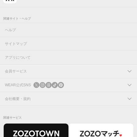
関連サイト・ヘルプ
ヘルプ
サイトマップ
アプリについて
会員サービス
ログイン
WEAR公式SNS
新規会員登録
X
会社概要・規約
Instagram
コーポレートサイト
関連サービス
Threads
会社概要