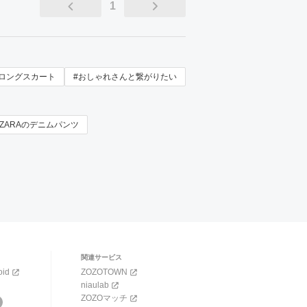
1
#ロングスカート
#おしゃれさんと繋がりたい
ZARAのデニムパンツ
関連サービス
oid
ZOZOTOWN
niaulab
ZOZOマッチ