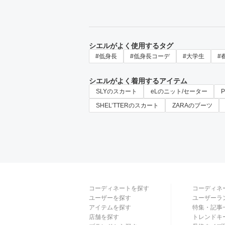
シエルがよく使用するタグ
#低身長
#低身長コーデ
#大学生
#
シエルがよく着用するアイテム
SLYのスカート
eLのニット/セーター
SHEL’TTERのスカート
ZARAのブーツ
コーディネートを探す
コーディネ
ユーザーを探す
ユーザーラ
アイテムを探す
特集・記事
店舗を探す
トレンドキ