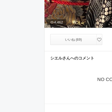
4,462
69
いいね (
)
シエル
さんへのコメント
NO C