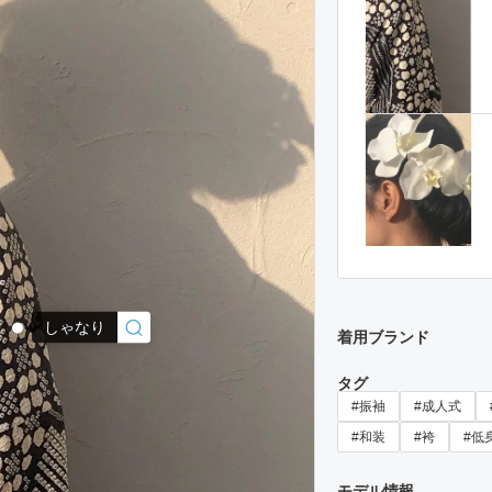
しゃなり
着用ブランド
タグ
#振袖
#成人式
#和装
#袴
#低
モデル情報