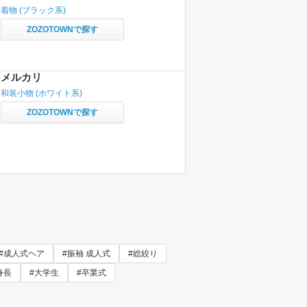
着物
(ブラック系)
ZOZOTOWNで探す
メルカリ
和装小物
(ホワイト系)
ZOZOTOWNで探す
#成人式ヘア
#振袖 成人式
#総絞り
身長
#大学生
#卒業式