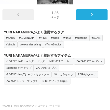
1
/
6
ページ
YURI NAKAMURAがよく使用するタグ
#ZARA
#GIVENCHY
#NIKE
#black
#H&M
#supreme
#ACNE
#simple
#Alexander Wang
#AcneStudios
YURI NAKAMURAがよく着用するアイテム
GIVENCHYのショルダーバッグ
NIKEのスニーカー
ZARAのデニムパンツ
Supreme のキャップ
ZARAのパンプス
GIVENCHYのTシャツ・カットソー
40ozのキャップ
ZARAのブーツ
ZARAのシャツ・ブラウス
NIKEのソックス/靴下
WEAR
YURI NAKAMURA
コーディネート一覧