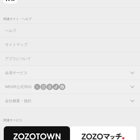
関連サイト・ヘルプ
ヘルプ
サイトマップ
アプリについて
会員サービス
ログイン
WEAR公式SNS
新規会員登録
X
会社概要・規約
Instagram
コーポレートサイト
関連サービス
Threads
会社概要