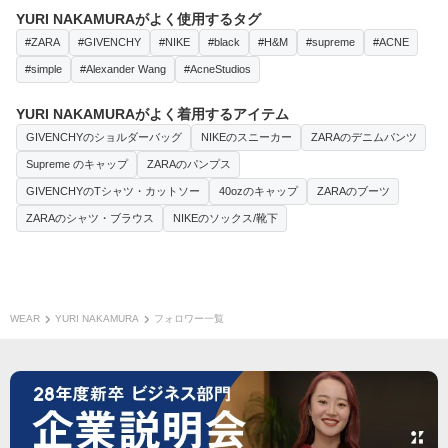
YURI NAKAMURAがよく使用するタグ
#ZARA
#GIVENCHY
#NIKE
#black
#H&M
#supreme
#ACNE
#simple
#Alexander Wang
#AcneStudios
YURI NAKAMURAがよく着用するアイテム
GIVENCHYのショルダーバッグ
NIKEのスニーカー
ZARAのデニムパンツ
Supreme のキャップ
ZARAのパンプス
GIVENCHYのTシャツ・カットソー
40ozのキャップ
ZARAのブーツ
ZARAのシャツ・ブラウス
NIKEのソックス/靴下
WEAR
YURI NAKAMURA
フォロワー一覧