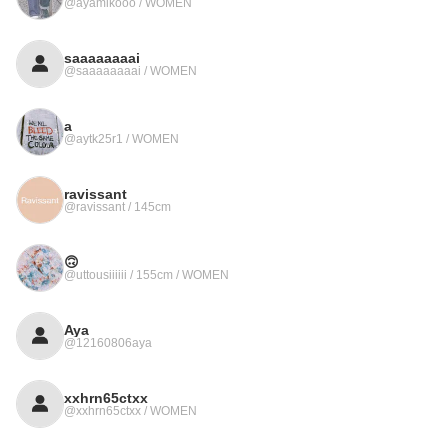
@ayamikooo / WOMEN
saaaaaaaai
@saaaaaaaai / WOMEN
a
@aytk25r1 / WOMEN
ravissant
@ravissant / 145cm
🙃
@uttousiiiiii / 155cm / WOMEN
Aya
@12160806aya
xxhrn65ctxx
@xxhrn65ctxx / WOMEN