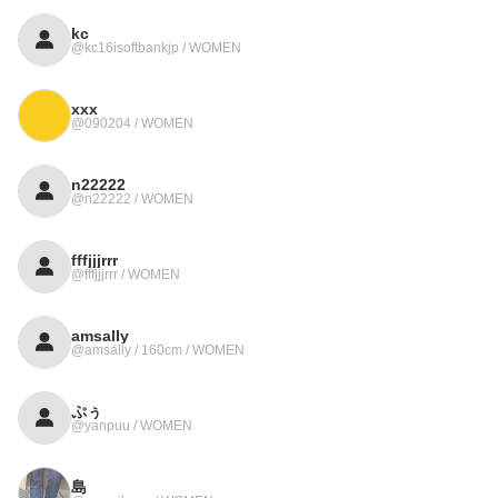
kc
@kc16isoftbankjp / WOMEN
xxx
@090204 / WOMEN
n22222
@n22222 / WOMEN
fffjjjrrr
@fffjjjrrr / WOMEN
amsally
@amsally / 160cm / WOMEN
ぷぅ
@yanpuu / WOMEN
島