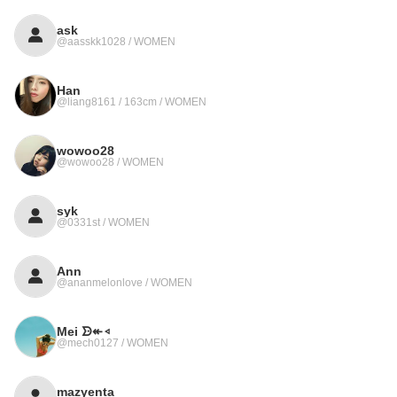
ask
@aasskk1028 / WOMEN
Han
@liang8161 / 163cm / WOMEN
wowoo28
@wowoo28 / WOMEN
syk
@0331st / WOMEN
Ann
@ananmelonlove / WOMEN
Mei ᗦ↞◃
@mech0127 / WOMEN
mazyenta