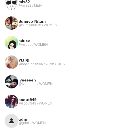
mls82
@mls82 / MEN
Sumiyo Nitani
@sumiyo0628 / WOMEN
miuee
@miuee / WOMEN
YU-RI
@hoshihoshiya / 70cm / KIDS
iveeeeen
@iveeeeen / WOMEN
scout949
@scout949 / WOMEN
gdm
@gdmi / WOMEN