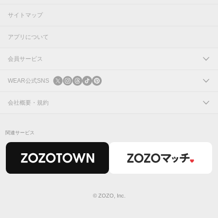
サイトマップ
アプリについて
会員サービス
ログイン
WEAR公式SNS
新規会員登録
X
会社概要・規約
Instagram
コーポレートサイト
関連サービス
Threads
会社概要
TikTok
IR情報
Pinterest
利用規約
© ZOZO, Inc.
プライバシーポリシー