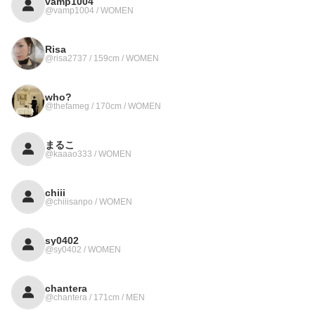
vamp1004
@vamp1004 / WOMEN
Risa
@risa2737 / 159cm / WOMEN
who?
@thefameg / 170cm / WOMEN
まるこ
@kaaao333 / WOMEN
chiii
@chiiisanpo / WOMEN
sy0402
@sy0402 / WOMEN
chantera
@chantera / 171cm / MEN