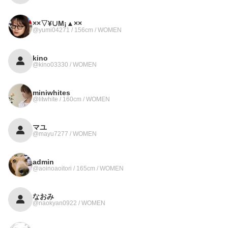
××▽¥∪M¡▲××
@yumi04271 / 156cm / WOMEN
kino
@kino03330 / WOMEN
miniwhites
@litwhite / 160cm / WOMEN
マユ
@mayu7277 / WOMEN
admin
@aoinoaoitori / 165cm / WOMEN
なおみ
@naokyan0922 / WOMEN