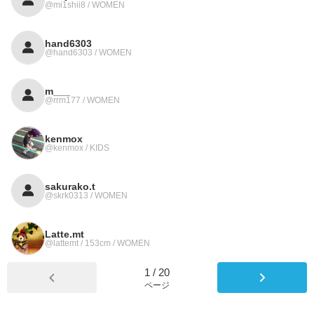
@mi1shii8 / WOMEN
hand6303
@hand6303 / WOMEN
m___
@rrm177 / WOMEN
kenmox
@kenmox / KIDS
sakurako.t
@skrk0313 / WOMEN
Latte.mt
@lattemt / 153cm / WOMEN
1
/
20
ページ