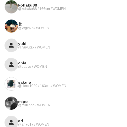
kohaku88
@kohaku88 / 166cm / WOMEN
菜
@xxgirl7s / WOMEN
yuki
@jyuyutax / WOMEN
chia
@babyq / WOMEN
sakura
@skrxx1029 / 163cm / WOMEN
mipo
@miiiiippo / WOMEN
ari
@ari7017 / WOMEN