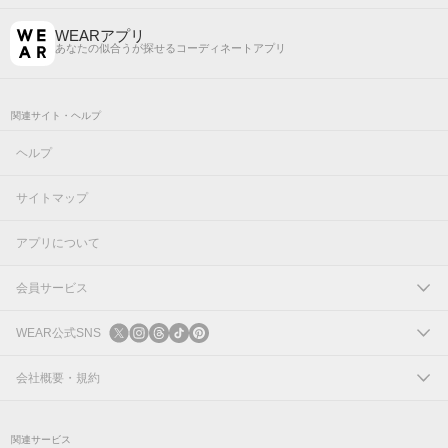
WEARアプリ
あなたの似合うが探せるコーディネートアプリ
関連サイト・ヘルプ
ヘルプ
サイトマップ
アプリについて
会員サービス
ログイン
WEAR公式SNS
新規会員登録
X
会社概要・規約
Instagram
コーポレートサイト
関連サービス