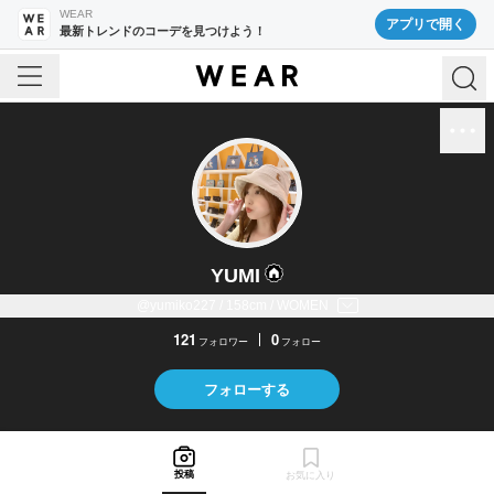
WEAR
アプリで開く
最新トレンドのコーデを見つけよう！
YUMI
@yumiko227 / 158cm / WOMEN
121
0
フォロワー
フォロー
フォローする
投稿
お気に入り