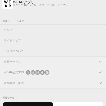
WEARアプリ
あなたの似合うが探せるコーディネートアプリ
関連サイト・ヘルプ
ヘルプ
サイトマップ
アプリについて
会員サービス
ログイン
WEAR公式SNS
新規会員登録
X
会社概要・規約
Instagram
コーポレートサイト
関連サービス
Threads
会社概要