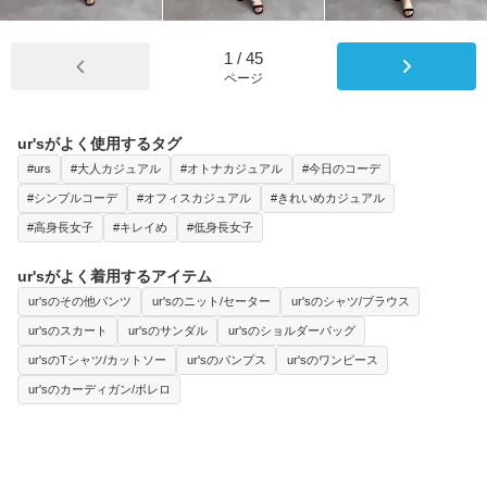
1
/
45
ページ
ur'sがよく使用するタグ
#urs
#大人カジュアル
#オトナカジュアル
#今日のコーデ
#シンプルコーデ
#オフィスカジュアル
#きれいめカジュアル
#高身長女子
#キレイめ
#低身長女子
ur'sがよく着用するアイテム
ur'sのその他パンツ
ur'sのニット/セーター
ur'sのシャツ/ブラウス
ur'sのスカート
ur'sのサンダル
ur'sのショルダーバッグ
ur'sのTシャツ/カットソー
ur'sのパンプス
ur'sのワンピース
ur'sのカーディガン/ボレロ