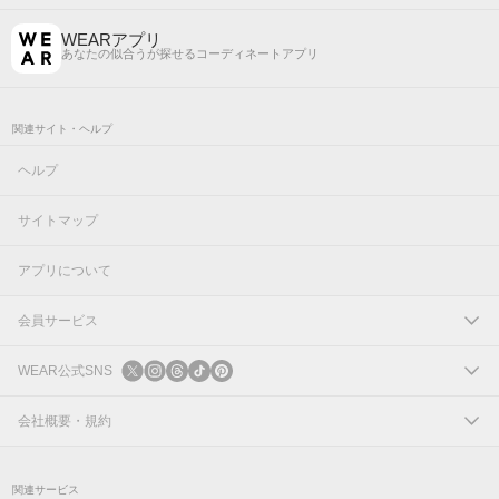
WEARアプリ
あなたの似合うが探せるコーディネートアプリ
関連サイト・ヘルプ
ヘルプ
サイトマップ
アプリについて
会員サービス
ログイン
WEAR公式SNS
新規会員登録
X
会社概要・規約
Instagram
コーポレートサイト
関連サービス