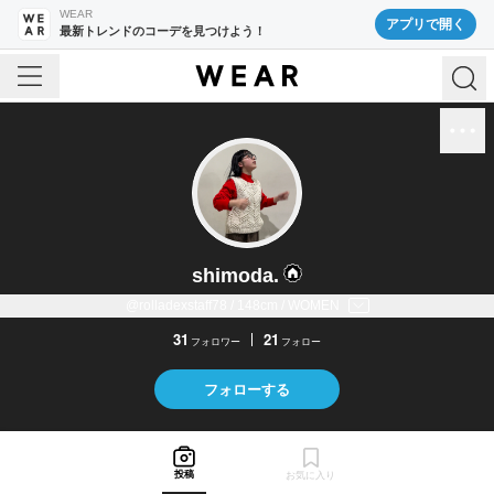
WEAR
アプリで開く
最新トレンドのコーデを見つけよう！
shimoda.
@rolladexstaff78 / 148cm / WOMEN
31
21
フォロワー
フォロー
フォローする
投稿
お気に入り