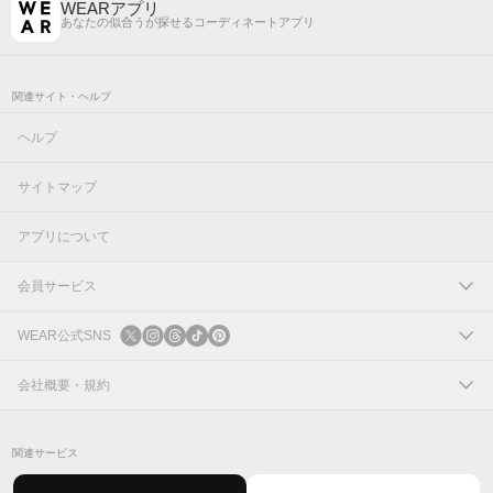
WEARアプリ
あなたの似合うが探せるコーディネートアプリ
関連サイト・ヘルプ
ヘルプ
サイトマップ
アプリについて
会員サービス
ログイン
WEAR公式SNS
新規会員登録
X
会社概要・規約
Instagram
コーポレートサイト
関連サービス
Threads
会社概要