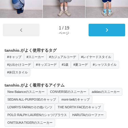
1
/
19
ページ
tanshio.がよく使用するタグ
#キャップ
#スニーカー
#カジュアルコーデ
#レイヤードスタイル
#お出かけコーデ
#キッズコーデ
#1歳
#夏コーデ
#シャツスタイル
#休日スタイル
tanshio.がよく着用するアイテム
New Balanceのスニーカー
CONVERSEのスニーカー
adidasのスニーカー
SEDAN ALL-PURPOSEのキャップ
mont-bellのキャップ
LOWRYS FARMのその他パンツ
THE NORTH FACEのキャップ
POLO RALPH LAURENのシャツ/ブラウス
HARUTAのローファー
ONITSUKA TIGERのスニーカー