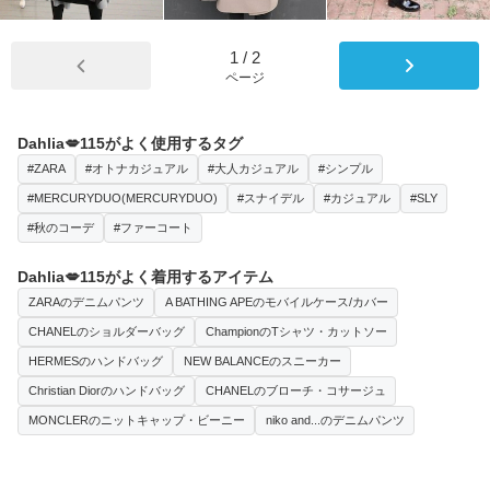
1
/
2
ページ
Dahlia💋115がよく使用するタグ
#ZARA
#オトナカジュアル
#大人カジュアル
#シンプル
#MERCURYDUO(MERCURYDUO)
#スナイデル
#カジュアル
#SLY
#秋のコーデ
#ファーコート
Dahlia💋115がよく着用するアイテム
ZARAのデニムパンツ
A BATHING APEのモバイルケース/カバー
CHANELのショルダーバッグ
ChampionのTシャツ・カットソー
HERMESのハンドバッグ
NEW BALANCEのスニーカー
Christian Diorのハンドバッグ
CHANELのブローチ・コサージュ
MONCLERのニットキャップ・ビーニー
niko and...のデニムパンツ