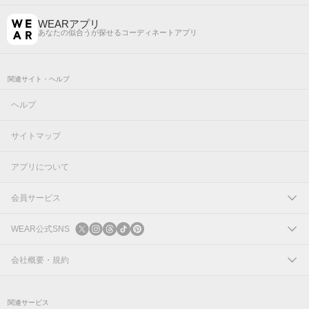
WEARアプリ
あなたの似合うが探せるコーディネートアプリ
関連サイト・ヘルプ
ヘルプ
サイトマップ
アプリについて
会員サービス
ログイン
WEAR公式SNS
新規会員登録
X
会社概要・規約
Instagram
コーポレートサイト
関連サービス