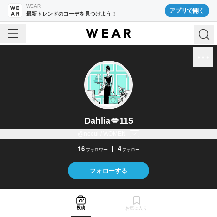
WEAR
アプリで開く
最新トレンドのコーデを見つけよう！
Dahlia💋115
@neoui / WOMEN
16
4
フォロワー
フォロー
フォローする
投稿
お気に入り