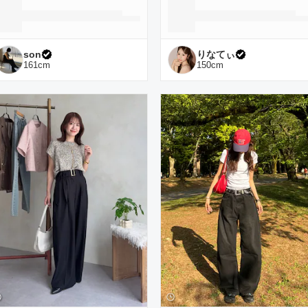
son
りなてぃ
161
cm
150
cm