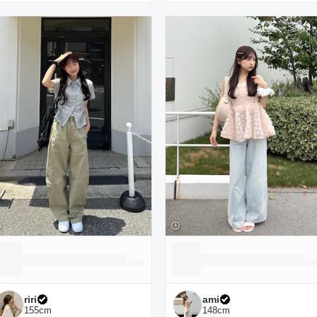
riri
ami
155
cm
148
cm