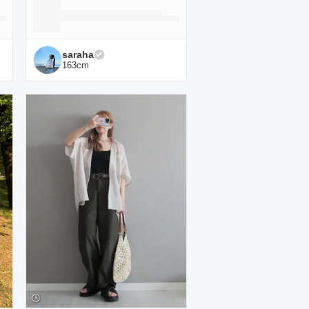
saraha
163
cm