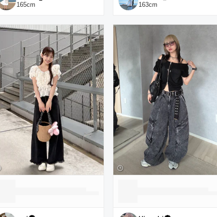
165
cm
163
cm