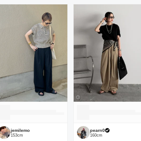
ーディネート一覧
jemilemo
pearn0
153
cm
160
cm