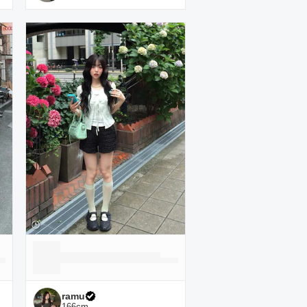
ramu
166
cm