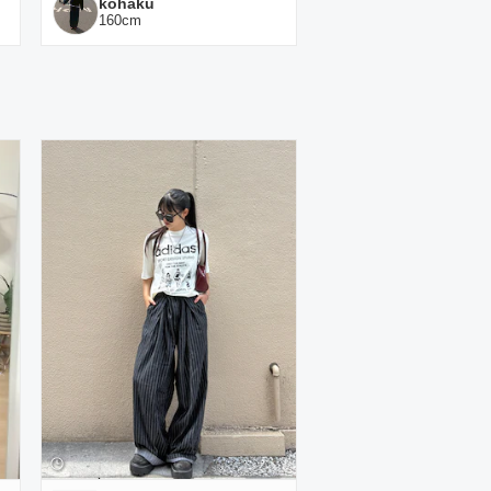
kohaku
160
cm