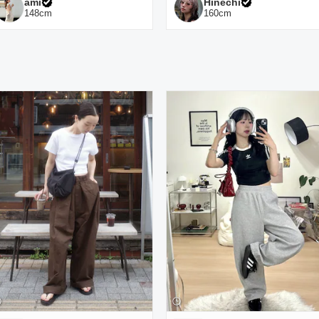
ami
Hinechi
148
cm
160
cm