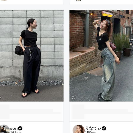
son
りなてぃ
161
cm
150
cm