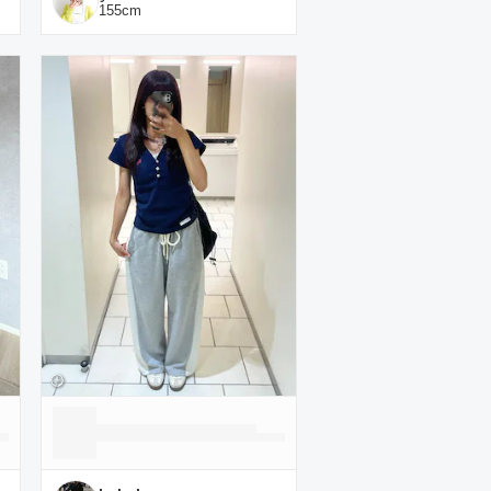
155
cm