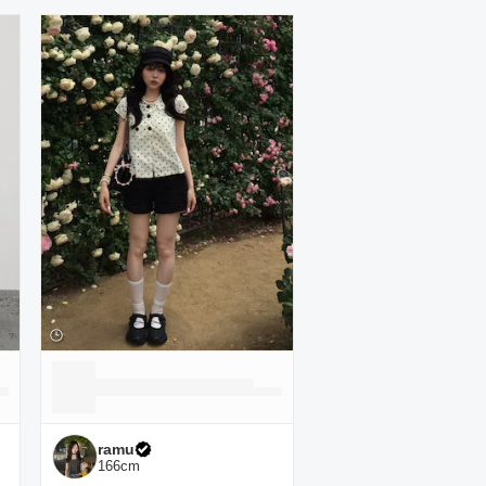
ramu
166
cm