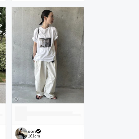
son
161
cm