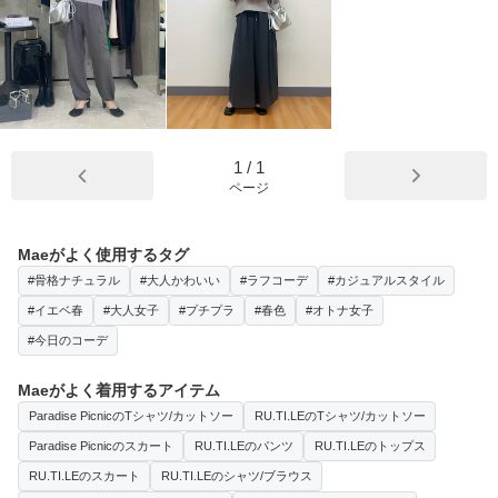
1
/
1
ページ
Maeがよく使用するタグ
#骨格ナチュラル
#大人かわいい
#ラフコーデ
#カジュアルスタイル
#イエベ春
#大人女子
#プチプラ
#春色
#オトナ女子
#今日のコーデ
Maeがよく着用するアイテム
Paradise PicnicのTシャツ/カットソー
RU.TI.LEのTシャツ/カットソー
Paradise Picnicのスカート
RU.TI.LEのパンツ
RU.TI.LEのトップス
RU.TI.LEのスカート
RU.TI.LEのシャツ/ブラウス