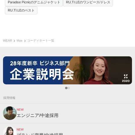
Paradise Picnicのデニムジャケット
RU.TI.LEのワンピース/ドレス
RU.TI.LEのベスト
WEAR
Mae
コーディネート一覧
採用情報
NEW
エンジニア/中途採用
NEW