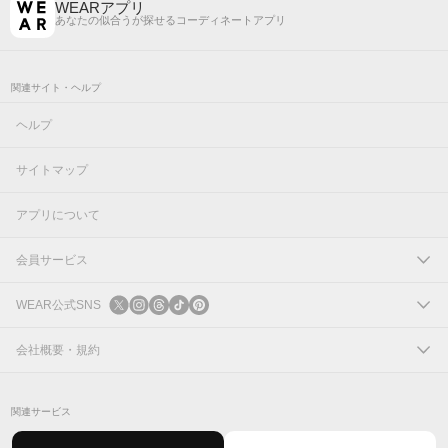
WEARアプリ
あなたの似合うが探せるコーディネートアプリ
関連サイト・ヘルプ
ヘルプ
サイトマップ
アプリについて
会員サービス
ログイン
WEAR公式SNS
新規会員登録
X
会社概要・規約
Instagram
コーポレートサイト
関連サービス
Threads
会社概要