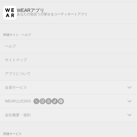
WEARアプリ
あなたの似合うが探せるコーディネートアプリ
関連サイト・ヘルプ
ヘルプ
サイトマップ
アプリについて
会員サービス
ログイン
WEAR公式SNS
新規会員登録
X
会社概要・規約
Instagram
コーポレートサイト
関連サービス