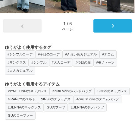
1
/
6
ページ
ゆうがよく使用するタグ
#シンプルコーデ
#今日のコーデ
#きれいめカジュアル
#デニム
#サングラス
#シンプル
#大人コーデ
#今日の服
#モノトーン
#大人カジュアル
ゆうがよく着用するアイテム
WYM LIDNMのネックレス
Knuth Marfのハンドバッグ
SINSSのネックレス
GRANCYのベルト
SINSSのスラックス
Acne Studiosのデニムパンツ
LUENNAのネックレス
GUのブーツ
LUENNAのチノパンツ
GUのローファー