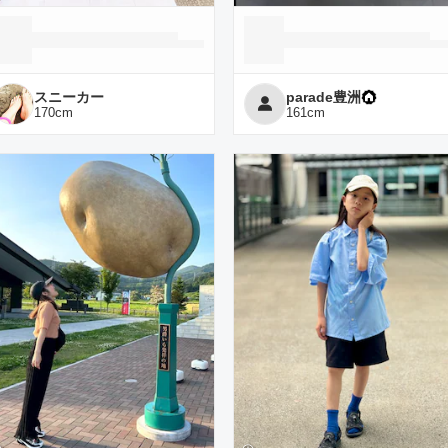
スニーカー
parade豊洲
170
cm
161
cm