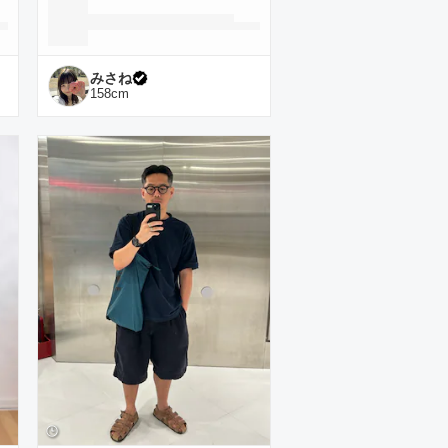
みさね
158
cm