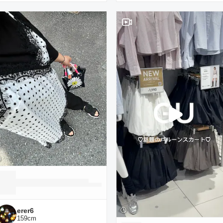
erer6
159
cm