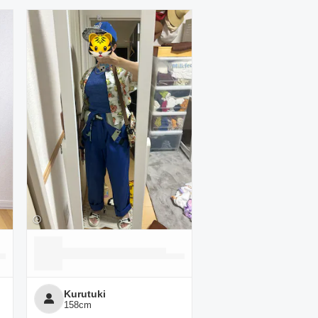
Kurutuki
158
cm