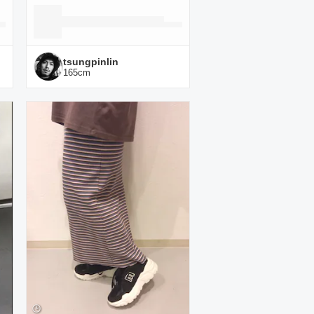
tsungpinlin
165
cm