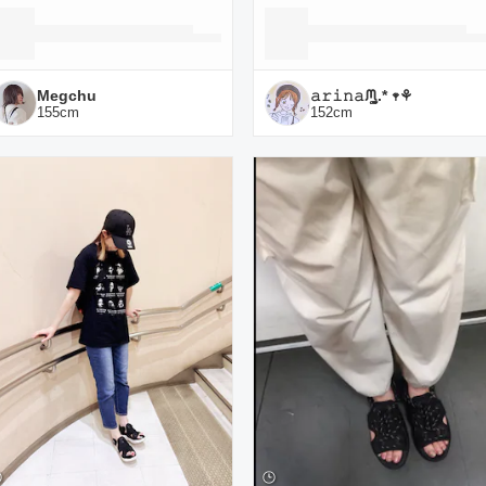
Megchu
𝚊𝚛𝚒𝚗𝚊ᙏ̤̫͚.* 𖥧⚘
155
cm
152
cm