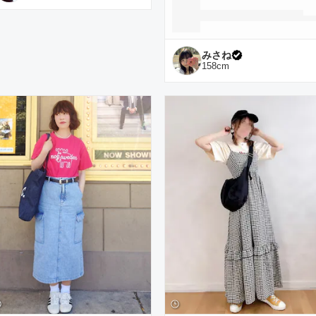
みさね
158
cm