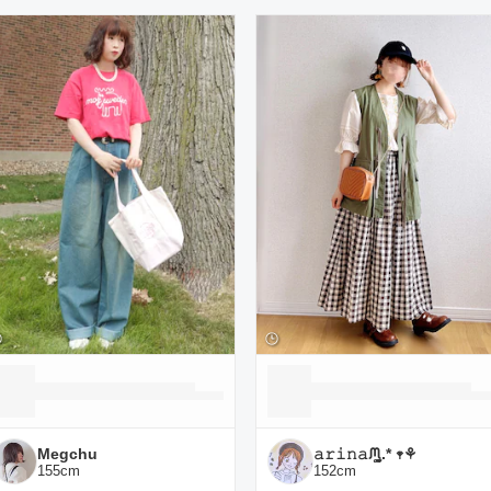
ーディネート一覧
Megchu
𝚊𝚛𝚒𝚗𝚊ᙏ̤̫͚.* 𖥧⚘
155
cm
152
cm