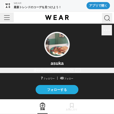
WEAR
アプリで開く
最新トレンドのコーデを見つけよう！
asuka
@asuka10041208 / WOMEN
7
49
フォロワー
フォロー
フォローする
投稿
お気に入り