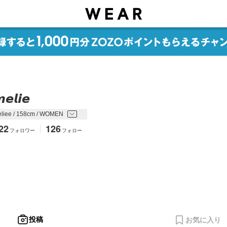
𝙚𝙡𝙞𝙚
iee / 158cm / WOMEN
22
126
フォロワー
フォロー
投稿
お気に入り